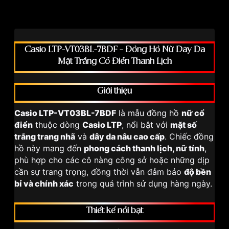
Casio LTP-VT03BL-7BDF – Đồng Hồ Nữ Dây Da
Mặt Trắng Cổ Điển Thanh Lịch
Giới thiệu
Casio LTP-VT03BL-7BDF
là mẫu đồng hồ
nữ cổ
điển
thuộc dòng
Casio LTP
, nổi bật với
mặt số
trắng trang nhã
và
dây da nâu cao cấp
. Chiếc đồng
hồ này mang đến
phong cách thanh lịch, nữ tính
,
phù hợp cho các cô nàng công sở hoặc những dịp
cần sự trang trọng, đồng thời vẫn đảm bảo
độ bền
bỉ và chính xác
trong quá trình sử dụng hàng ngày.
Thiết kế nổi bật