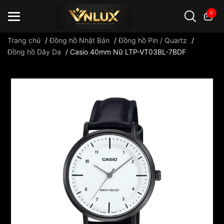
0
Trang chủ
/
Đồng hồ Nhật Bản
/
Đồng hồ Pin / Quartz
/
Đồng hồ Dây Da
/
Casio 40mm Nữ LTP-VT03BL-7BDF
Đồng hồ casio
đồng hồ G-Shock
đồng hồ Orient
...