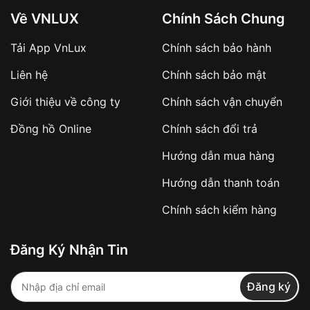
Về VNLUX
Chính Sách Chung
Tải App VnLux
Chính sách bảo hành
Áp dụng với các đơn hàng giá trị cao hoặc
Liên hệ
Chính sách bảo mật
sản phẩm đặc biệt
Khách hàng cần
đặt cọc trước 10% giá trị đơn
Giới thiệu về công ty
Chính sách vận chuyển
hàng
Số tiền còn lại thanh toán khi nhận hàng hoặc
Đồng hồ Online
Chính sách đổi trả
theo thỏa thuận
Hướng dẫn mua hàng
Lợi ích của việc đặt cọc:
Hướng dẫn thanh toán
✔️ Đảm bảo xử lý đơn hàng nhanh chóng
Chính sách kiểm hàng
✔️ Hạn chế tình trạng hủy đơn không mong
muốn
Đăng Ký Nhận Tin
Từ khóa SEO:
Đăng ký