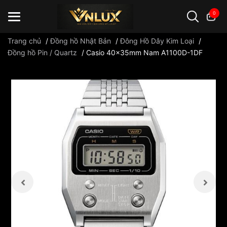
0
Trang chủ
/
Đồng hồ Nhật Bản
/
Đông Hồ Dây Kim Loại
/
Đồng hồ Pin / Quartz
/
Casio 40x35mm Nam A1100D-1DF
Đồng hồ casio
đồng hồ G-Shock
đồng hồ Orient
...