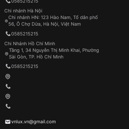
0585215215
thống VNLUX
Hotline: 0585 215 215
Chi nhánh Hà Nội
Chi nhánh HN: 123 Hào Nam, Tổ dân phố
Từ khóa SEO:
56, Ô Chợ Dừa, Hà Nội, Việt Nam
Hỗ trợ nhanh chóng – minh bạch
0585215215
Đảm bảo quyền lợi khách hàng
Đồng hành cùng khách hàng trong suốt quá
Chi Nhánh Hồ Chí Minh
trình sử dụng
Tầng 1, 34 Nguyễn Thị Minh Khai, Phường
Sài Gòn, TP. Hồ Chí Minh
Giao hàng tận nơi
0585215215
Khách hàng kiểm tra và thanh toán trực tiếp
cho nhân viên giao hàng
Xác nhận đơn hàng và thanh toán
VNLUX tiến hành giao hàng đến địa chỉ yêu
cầu
Từ khóa SEO:
vnlux.vn@gmail.com