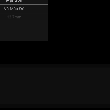
Mặt tròn
Vỏ Màu Đỏ
13.7mm
m AE-1000W-4AVDF":