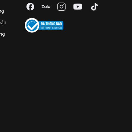
ng
oán
àng