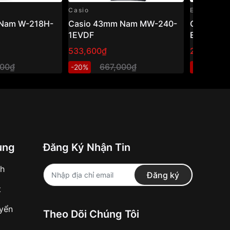
Casio
Edifice
Nam W-218H-
Casio 43mm Nam MW-240-
Casio Edi
1EVDF
EFR-526L
533,600₫
2,740,80
000₫
667,000₫
3
-20%
-20%
ung
Đăng Ký Nhận Tin
nh
Đăng ký
t
uyển
Theo Dõi Chúng Tôi