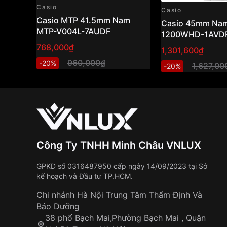
Casio
Casio
Casio MTP 41.5mm Nam
Casio 45mm Nam
MTP-V004L-7AUDF
1200WHD-1AVD
768,000₫
1,301,600₫
960,000₫
-20%
1,627,00
-20%
Công Ty TNHH Minh Châu VNLUX
GPKD số 0316487950 cấp ngày 14/09/2023 tại Sở
kế hoạch và Đầu tư TP.HCM.
Chi nhánh Hà Nội Trung Tâm Thẩm Định Và
Bảo Dưỡng
38 phố Bạch Mai,Phường Bạch Mai , Quận