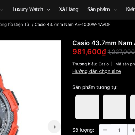
Luxury Watch
Xả Hàng
Sản phẩm
Kiế
ồng hồ Điện Tử
/
Casio 43.7mm Nam AE-1000W-4AVDF
ồng hồ G-Shock
đồng hồ Orient
...
Casio 43.7mm Nam
981,600₫
1,227,00
Thương hiệu:
Casio
|
Mã sản p
Hướng dẫn chọn size
Sản phẩm tương tự:
Số lượng: