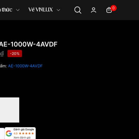
0
n thức
Về VNLUX
 AE-1000W-4AVDF
0₫
-20%
hẩm:
AE-1000W-4AVDF