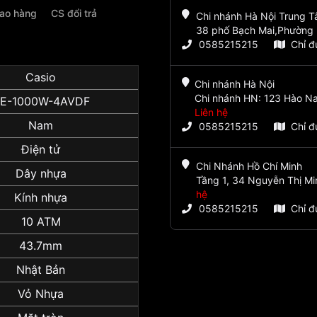
iao hàng
CS đổi trả
Chi nhánh Hà Nội Trung 
38 phố Bạch Mai,Phường 
0585215215
Chỉ 
Casio
Chi nhánh Hà Nội
Chi nhánh HN: 123 Hào Na
E-1000W-4AVDF
Liên hệ
Nam
0585215215
Chỉ 
Điện tử
Chi Nhánh Hồ Chí Minh
Dây nhựa
Tầng 1, 34 Nguyễn Thị Mi
hệ
Kính nhựa
0585215215
Chỉ 
10 ATM
43.7mm
Nhật Bản
Vỏ Nhựa