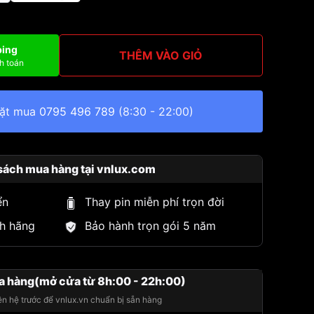
ping
THÊM VÀO GIỎ
h toán
đặt mua
0795 496 789
(8:30 - 22:00)
sách mua hàng tại vnlux.com
ển
Thay pin miễn phí trọn đời
h hãng
Bảo hành trọn gói 5 năm
a hàng(mở cửa từ 8h:00 - 22h:00)
iên hệ trước để vnlux.vn chuẩn bị sẵn hàng