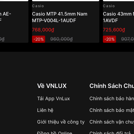
Casio
Casio
 AE-
Casio MTP 41.5mm Nam
Casio 43mm 
F
MTP-V004L-1AUDF
1AVDF
768,000₫
725,600₫
0₫
960,000₫
907,
-20%
-20%
Về VNLUX
Chính Sách Ch
Tải App VnLux
Chính sách bảo hà
Liên hệ
Chính sách bảo mậ
Giới thiệu về công ty
Chính sách vận ch
Đồng hồ Online
Chính sách đổi trả