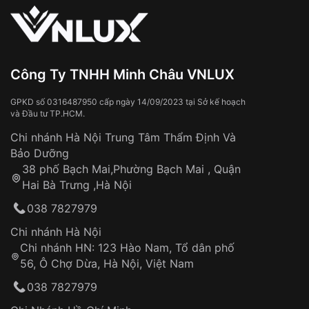
Sử dụng sai cách như:
Từ khóa SEO:
Tiếp xúc với hóa chất, chất tẩy rửa
Đeo đồng hồ khi tắm nước nóng, xông
hơi
Đồng hồ bị hư hỏng do:
Công Ty TNHH Minh Châu VNLUX
Va đập, rơi vỡ
Thời gian vận chuyển trung bình:
Tai nạn hoặc tác động từ bên ngoài
3 – 5 ngày
GPKD số 0316487950 cấp ngày 14/09/2023 tại Sở kế hoạch
và Đầu tư TP.HCM.
làm việc
Hao mòn tự nhiên theo thời gian:
Áp dụng cho tất cả tỉnh thành trên toàn quốc
Dây đeo
Chi nhánh Hà Nội Trung Tâm Thẩm Định Và
Thời gian tính từ khi xác nhận đơn hàng thành
Vỏ đồng hồ
Bảo Dưỡng
công
Sản phẩm đã bị:
38 phố Bạch Mai,Phường Bạch Mai , Quận
Tự ý sửa chữa
Hai Bà Trưng ,Hà Nội
Can thiệp tại các nơi không thuộc hệ
038 7827979
thống VNLUX
Hotline: 0585 215 215
Chi nhánh Hà Nội
Chi nhánh HN: 123 Hào Nam, Tổ dân phố
Từ khóa SEO:
56, Ô Chợ Dừa, Hà Nội, Việt Nam
Hỗ trợ nhanh chóng – minh bạch
038 7827979
Đảm bảo quyền lợi khách hàng