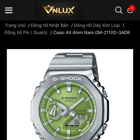
0
Trang chủ
/
Đồng hồ Nhật Bản
/
Đông Hồ Dây Kim Loại
/
Đồng hồ Pin / Quartz
/
Casio 44.4mm Nam GM-2110D-3ADR
Đồng hồ casio
đồng hồ G-Shock
đồng hồ Orient
...