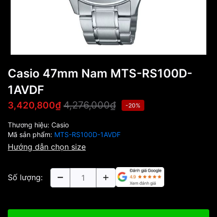
Casio 47mm Nam MTS-RS100D-
1AVDF
4,276,000₫
3,420,800₫
-20%
Thương hiệu:
Casio
Mã sản phẩm:
MTS-RS100D-1AVDF
Hướng dẫn chọn size
Số lượng: