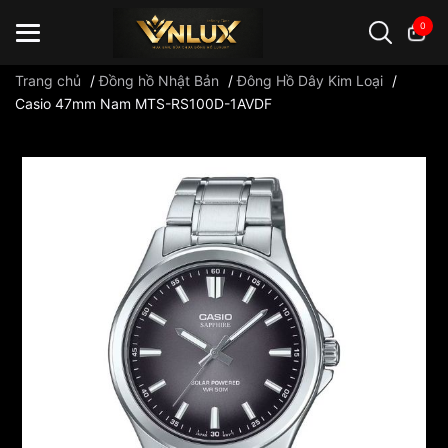
0
Trang chủ
/
Đồng hồ Nhật Bản
/
Đông Hồ Dây Kim Loại
/
Casio 47mm Nam MTS-RS100D-1AVDF
Đồng hồ casio
đồng hồ G-Shock
đồng hồ Orient
...