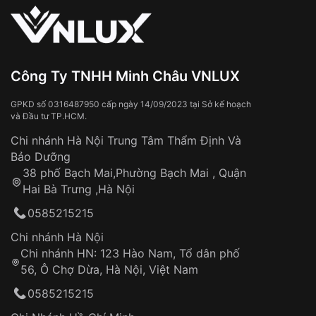
Sử dụng sai cách như:
Từ khóa SEO:
Tiếp xúc với hóa chất, chất tẩy rửa
Đeo đồng hồ khi tắm nước nóng, xông
hơi
Đồng hồ bị hư hỏng do:
Công Ty TNHH Minh Châu VNLUX
Va đập, rơi vỡ
Thời gian vận chuyển trung bình:
Tai nạn hoặc tác động từ bên ngoài
3 – 5 ngày
GPKD số 0316487950 cấp ngày 14/09/2023 tại Sở kế hoạch
và Đầu tư TP.HCM.
làm việc
Hao mòn tự nhiên theo thời gian:
Áp dụng cho tất cả tỉnh thành trên toàn quốc
Dây đeo
Chi nhánh Hà Nội Trung Tâm Thẩm Định Và
Thời gian tính từ khi xác nhận đơn hàng thành
Vỏ đồng hồ
Bảo Dưỡng
công
Sản phẩm đã bị:
38 phố Bạch Mai,Phường Bạch Mai , Quận
Tự ý sửa chữa
Hai Bà Trưng ,Hà Nội
Can thiệp tại các nơi không thuộc hệ
0585215215
thống VNLUX
Hotline: 0585 215 215
Chi nhánh Hà Nội
Chi nhánh HN: 123 Hào Nam, Tổ dân phố
Từ khóa SEO:
56, Ô Chợ Dừa, Hà Nội, Việt Nam
Hỗ trợ nhanh chóng – minh bạch
0585215215
Đảm bảo quyền lợi khách hàng