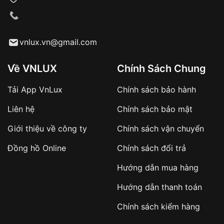
VNLUX tiến hành giao hàng đến địa chỉ yêu
cầu
Từ khóa SEO:
vnlux.vn@gmail.com
Về VNLUX
Chính Sách Chung
Tải App VnLux
Chính sách bảo hành
Áp dụng với các đơn hàng giá trị cao hoặc
Liên hệ
Chính sách bảo mật
sản phẩm đặc biệt
Khách hàng cần
đặt cọc trước 10% giá trị đơn
Giới thiệu về công ty
Chính sách vận chuyển
hàng
Số tiền còn lại thanh toán khi nhận hàng hoặc
Đồng hồ Online
Chính sách đổi trả
theo thỏa thuận
Hướng dẫn mua hàng
Lợi ích của việc đặt cọc:
Hướng dẫn thanh toán
✔️ Đảm bảo xử lý đơn hàng nhanh chóng
Chính sách kiểm hàng
✔️ Hạn chế tình trạng hủy đơn không mong
muốn