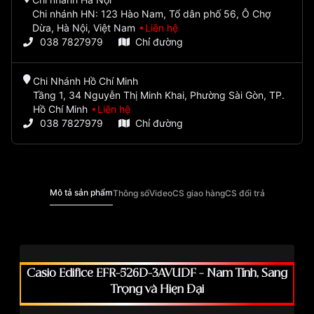
Chi nhánh HN: 123 Hào Nam, Tổ dân phố 56, Ô Chợ
Dừa, Hà Nội, Việt Nam
Liên hệ
038 7827979
Chỉ đường
Chi Nhánh Hồ Chí Minh
Tầng 1, 34 Nguyễn Thị Minh Khai, Phường Sài Gòn, TP.
Hồ Chí Minh
Liên hệ
038 7827979
Chỉ đường
Mô tả sản phẩm
Thông số
Video
CS giao hàng
CS đổi trả
Casio Edifice EFR-526D-3AVUDF – Nam Tính, Sang
Trọng và Hiện Đại