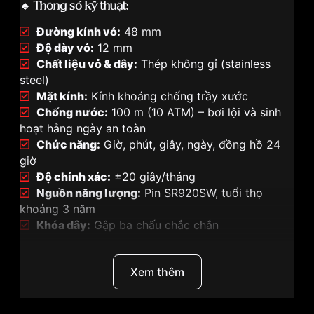
🔹 Thông số kỹ thuật:
Đường kính vỏ:
48 mm
Độ dày vỏ:
12 mm
Chất liệu vỏ & dây:
Thép không gỉ (stainless
steel)
Mặt kính:
Kính khoáng chống trầy xước
Chống nước:
100 m (10 ATM) – bơi lội và sinh
hoạt hằng ngày an toàn
Chức năng:
Giờ, phút, giây, ngày, đồng hồ 24
giờ
Độ chính xác:
±20 giây/tháng
Nguồn năng lượng:
Pin SR920SW, tuổi thọ
khoảng 3 năm
Khóa dây:
Gập ba chấu chắc chắn
🔹 Thiết kế nổi bật:
Xem thêm
Mặt số xanh quân đội mạnh mẽ:
Kim và vạch
giờ bạc nổi bật, dễ đọc và nam tính.
Bezel trơn bóng:
Tăng vẻ hiện đại và mạnh mẽ