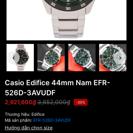
Casio Edifice 44mm Nam EFR-
526D-3AVUDF
3,652,000₫
2,921,600₫
-20%
Thương hiệu:
Edifice
Mã sản phẩm:
EFR-526D-3AVUDF
Hướng dẫn chọn size