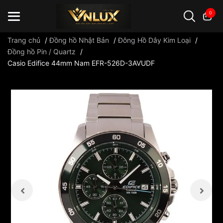
0
Trang chủ
/
Đồng hồ Nhật Bản
/
Đông Hồ Dây Kim Loại
/
Đồng hồ Pin / Quartz
/
Casio Edifice 44mm Nam EFR-526D-3AVUDF
Đồng hồ casio
đồng hồ G-Shock
đồng hồ Orient
...