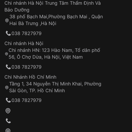
Áp dụng cho tất cả tỉnh thành trên toàn quốc
Dây đeo
Chi nhánh Hà Nội Trung Tâm Thẩm Định Và
Thời gian tính từ khi xác nhận đơn hàng thành
Vỏ đồng hồ
Bảo Dưỡng
công
Sản phẩm đã bị:
38 phố Bạch Mai,Phường Bạch Mai , Quận
Tự ý sửa chữa
Hai Bà Trưng ,Hà Nội
Can thiệp tại các nơi không thuộc hệ
038 7827979
thống VNLUX
Hotline: 0585 215 215
Chi nhánh Hà Nội
Chi nhánh HN: 123 Hào Nam, Tổ dân phố
Từ khóa SEO:
56, Ô Chợ Dừa, Hà Nội, Việt Nam
Hỗ trợ nhanh chóng – minh bạch
038 7827979
Đảm bảo quyền lợi khách hàng
Đồng hành cùng khách hàng trong suốt quá
Chi Nhánh Hồ Chí Minh
trình sử dụng
Tầng 1, 34 Nguyễn Thị Minh Khai, Phường
Sài Gòn, TP. Hồ Chí Minh
Giao hàng tận nơi
038 7827979
Khách hàng kiểm tra và thanh toán trực tiếp
cho nhân viên giao hàng
Xác nhận đơn hàng và thanh toán