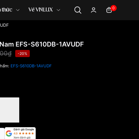
0
n thức
Về VNLUX
VUDF
m Nam EFS-S610DB-1AVUDF
000₫
-20%
phẩm:
EFS-S610DB-1AVUDF