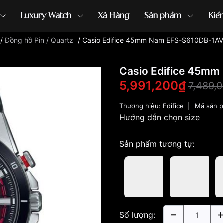
Luxury Watch
Xả Hàng
Sản phẩm
Kiế
/
Đồng hồ Pin / Quartz
/
Casio Edifice 45mm Nam EFS-S610DB-1A
ồng hồ G-Shock
đồng hồ Orient
...
Casio Edifice 45m
5,991,200₫
7,489,
Thương hiệu:
Edifice
|
Mã sản 
Hướng dẫn chọn size
Sản phẩm tương tự:
Số lượng: