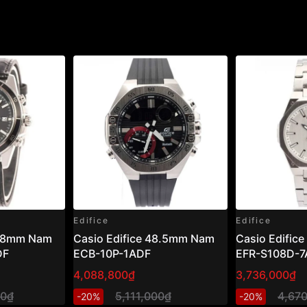
 – mạnh mẽ
, vừa có vẻ
UDF
rất đáng để cân nhắc.
apphire, mẫu này vừa tiện
phối đồ công sở hoặc dạo
mm Nam EFS-S610DB-
Edifice
Edifice
3.8mm Nam
Casio Edifice 48.5mm Nam
Casio Edifi
DF
ECB-10P-1ADF
EFR-S108D-
4,088,800₫
3,736,000₫
00₫
5,111,000₫
4,67
-20%
-20%