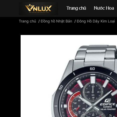
Trang chủ
Nước Hoa
Trang chủ
/
Đồng hồ Nhật Bản
/
Đông Hồ Dây Kim Loại
Đồng hồ casio
đ