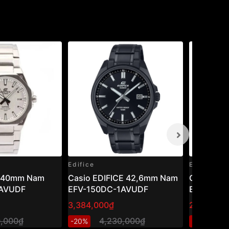
Edifice
Edifice
ce 40mm Nam
Casio EDIFICE 42,6mm Nam
Casio Edi
7AVUDF
EFV-150DC-1AVUDF
EFV-540
3,384,000₫
2,888,00
0,000₫
4,230,000₫
3
-20%
-20%