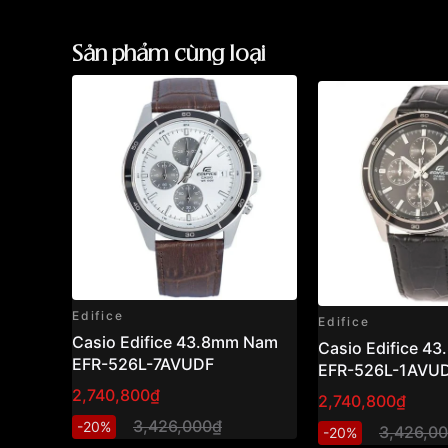
Sản phẩm cùng loại
Kết luận
Nếu bạn muốn một chiếc đồng hồ vừa
thể thao
ngoài
cao cấp và tinh tế
, thì
EFS-S610DB-1AV
Với thiết kế mỏng, năng lượng mặt trời & kính s
dùng mỗi ngày vừa giữ được sức hút riêng khi 
phố.
Những sản phẩm tương tự
"Casio Edifice 45
1AVUDF":
Edifice
Edifice
Casio Edifice 43.8mm Nam
Casio Edifice 4
EFR-526L-7AVUDF
EFR-526L-1AVU
2,740,800₫
2,740,800₫
3,426,000₫
-20%
3,426,0
-20%