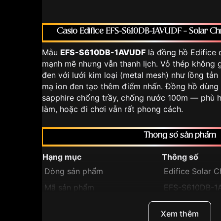
Casio Edifice EFS-S610DB-1AVUDF – Solar C
Mẫu
EFS-S610DB-1AVUDF
là đồng hồ Edifice 
mạnh mẽ nhưng vẫn thanh lịch. Vỏ thép không 
đen với lưới kim loại (metal mesh) như lồng tản 
mạ ion đen tạo thêm điểm nhấn. Đồng hồ dùng n
sapphire chống trầy, chống nước 100m — phù h
làm, hoặc đi chơi vẫn rất phong cách.
Thông số sản phẩm
Hạng mục
Thông số
Dòng sản phẩm
Edifice Solar 
Mã sản phẩm
EFS-S610DB-1
Solar (năng lượ
Kiểu máy
Xem thêm
Chronograph