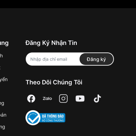
ung
Đăng Ký Nhận Tin
nh
Đăng ký
t
uyển
Theo Dõi Chúng Tôi
ng
oán
àng