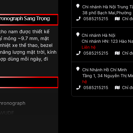
Chi nhánh Hà Nội Trung 
38 phố Bạch Mai,Phường 
0585215215
Chỉ 
hronograph Sang Trọng
cho nam được thiết kế
Chi nhánh Hà Nội
gỉ mỏng ~9.7 mm, mặt
Chi nhánh HN: 123 Hào Na
nhiệt xe thể thao, bezel
Liên hệ
ăng lượng mặt trời, kính
0585215215
Chỉ 
ợp dùng mỗi ngày, đi
Chi Nhánh Hồ Chí Minh
Tầng 1, 34 Nguyễn Thị Mi
hệ
0585215215
Chỉ 
Chronograph
AVUDF
ng mặt trời) +