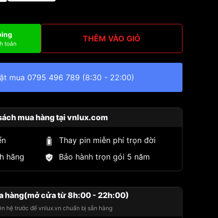
ping
THÊM VÀO GIỎ
h toán
đặt mua
0795 496 789
(8:30 - 22:00)
sách mua hàng tại vnlux.com
ển
Thay pin miễn phí trọn đời
h hãng
Bảo hành trọn gói 5 năm
a hàng(mở cửa từ 8h:00 - 22h:00)
iên hệ trước để vnlux.vn chuẩn bị sẵn hàng