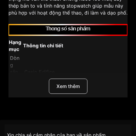
thép bản to và tính năng stopwatch giúp mẫu này
phù hợp với hoạt động thể thao, đi làm và dạo phố.
Thông số sản phẩm
Hạng
Thông tin chi tiết
mục
Dòn
g
sản
Casio Edifice
phẩ
m
Xem thêm
Mã
sản
EFR-552D-1AVUDF
phẩ
Thương Hiệu
Casio
m
Nhãn hiệu
Edifice
Loại
Chính sách vận chuyển VNLUX
Quartz (Pin) – Chronograph
máy
Xin chia sẻ cảm nhận của bạn về sản phẩm