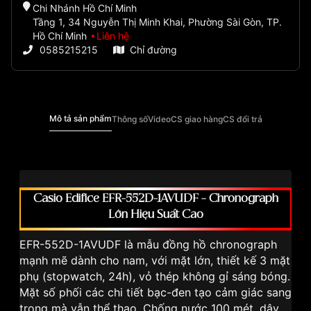
Chi Nhánh Hồ Chí Minh
Tầng 1, 34 Nguyễn Thị Minh Khai, Phường Sài Gòn, TP.
Hồ Chí Minh
Liên hệ
0585215215
Chỉ đường
Mô tả sản phẩm
Thông số
Video
CS giao hàng
CS đổi trả
Casio Edifice EFR-552D-1AVUDF – Chronograph
Lớn Hiệu Suất Cao
EFR-552D-1AVUDF là mẫu đồng hồ chronograph
mạnh mẽ dành cho nam, với mặt lớn, thiết kế 3 mặt
phụ (stopwatch, 24h), vỏ thép không gỉ sáng bóng.
Mặt số phối các chi tiết bạc-đen tạo cảm giác sang
trọng mà vẫn thể thao. Chống nước 100 mét, dây