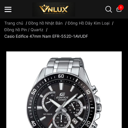
0
Trang chủ
/
Đồng hồ Nhật Bản
/
Đông Hồ Dây Kim Loại
/
Đồng hồ Pin / Quartz
/
Casio Edifice 47mm Nam EFR-552D-1AVUDF
Đồng hồ casio
đồng hồ G-Shock
đồng hồ Orient
...