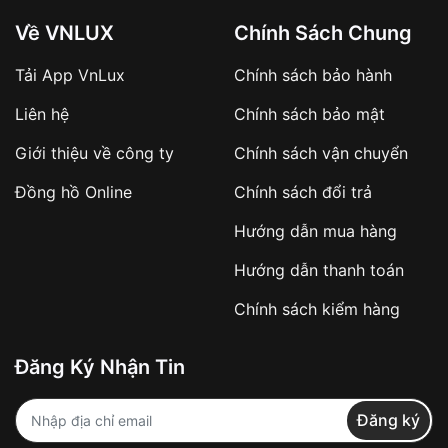
Về VNLUX
Chính Sách Chung
Tải App VnLux
Chính sách bảo hành
Áp dụng với các đơn hàng giá trị cao hoặc
Liên hệ
Chính sách bảo mật
sản phẩm đặc biệt
Khách hàng cần
đặt cọc trước 10% giá trị đơn
Giới thiệu về công ty
Chính sách vận chuyển
hàng
Số tiền còn lại thanh toán khi nhận hàng hoặc
Đồng hồ Online
Chính sách đổi trả
theo thỏa thuận
Hướng dẫn mua hàng
Lợi ích của việc đặt cọc:
Hướng dẫn thanh toán
✔️ Đảm bảo xử lý đơn hàng nhanh chóng
Chính sách kiểm hàng
✔️ Hạn chế tình trạng hủy đơn không mong
muốn
Đăng Ký Nhận Tin
Từ khóa SEO:
Đăng ký