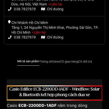
Dừa, Hà Nội, Việt Nam
Liên hệ
038 7827979
Chỉ đường
Chi Nhánh Hồ Chí Minh
Tầng 1, 34 Nguyễn Thị Minh Khai, Phường Sài Gòn, TP.
Hồ Chí Minh
Liên hệ
038 7827979
Chỉ đường
Mô tả sản phẩm
Thông số
Video
CS giao hàng
CS đổi trả
Casio Edifice ECB-2200DD-1ADF – Windflow: Solar
& Bluetooth kết hợp phong cách đua xe
Casio
ECB-2200DD-1ADF
nằm trong dòng