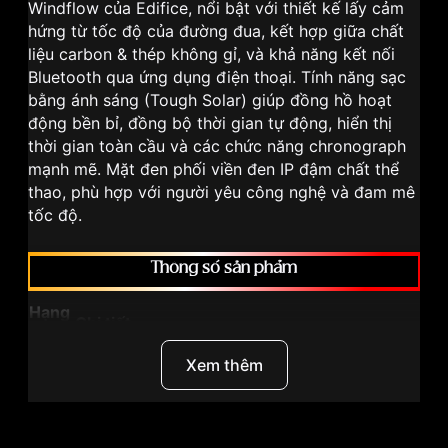
Windflow của Edifice, nổi bật với thiết kế lấy cảm
hứng từ tốc độ của đường đua, kết hợp giữa chất
liệu carbon & thép không gỉ, và khả năng kết nối
Bluetooth qua ứng dụng điện thoại. Tính năng sạc
bằng ánh sáng (Tough Solar) giúp đồng hồ hoạt
động bền bỉ, đồng bộ thời gian tự động, hiển thị
thời gian toàn cầu và các chức năng chronograph
mạnh mẽ. Mặt đen phối viền đen IP đậm chất thể
thao, phù hợp với người yêu công nghệ và đam mê
tốc độ.
Thông số sản phẩm
Hạng
Chi tiết
mục
Dòn
Xem thêm
g
sản
Edifice Windflow
phẩ