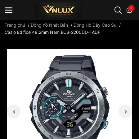
0
Trang chủ
/
Đồng hồ Nhật Bản
/
Đồng Hồ Dây Cao Su
/
Casio Edifice 48.2mm Nam ECB-2200DD-1ADF
Đồng hồ casio
đồng hồ G-Shock
đồng hồ Orient
...