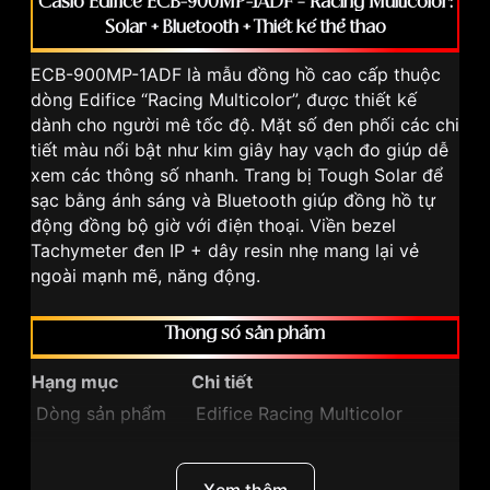
Casio Edifice ECB-900MP-1ADF – Racing Multicolor:
Solar + Bluetooth + Thiết kế thể thao
ECB-900MP-1ADF là mẫu đồng hồ cao cấp thuộc
dòng Edifice “Racing Multicolor”, được thiết kế
dành cho người mê tốc độ. Mặt số đen phối các chi
tiết màu nổi bật như kim giây hay vạch đo giúp dễ
xem các thông số nhanh. Trang bị Tough Solar để
sạc bằng ánh sáng và Bluetooth giúp đồng hồ tự
động đồng bộ giờ với điện thoại. Viền bezel
Tachymeter đen IP + dây resin nhẹ mang lại vẻ
ngoài mạnh mẽ, năng động.
Thông số sản phẩm
Hạng mục
Chi tiết
Dòng sản phẩm
Edifice Racing Multicolor
Mã sản phẩm
ECB-900MP-1ADF
Quartz + Analog-Digital, năng