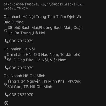
Màu mặt
Mặt đa sắc màu
Thời gian vận chuyển trung bình:
Tai nạn hoặc tác động từ bên ngoài
3 – 5 ngày
GPKD số 0316487950 cấp ngày 14/09/2023 tại Sở kế hoạch
và Đầu tư TP.HCM.
làm việc
Hao mòn tự nhiên theo thời gian:
Áp dụng cho tất cả tỉnh thành trên toàn quốc
Dây đeo
Chi nhánh Hà Nội Trung Tâm Thẩm Định Và
Xem thêm
Thời gian tính từ khi xác nhận đơn hàng thành
Vỏ đồng hồ
Bảo Dưỡng
công
Sản phẩm đã bị:
38 phố Bạch Mai,Phường Bạch Mai , Quận
Tự ý sửa chữa
Hai Bà Trưng ,Hà Nội
Can thiệp tại các nơi không thuộc hệ
038 7827979
thống VNLUX
Hotline: 0585 215 215
Chi nhánh Hà Nội
Chi nhánh HN: 123 Hào Nam, Tổ dân phố
Từ khóa SEO:
56, Ô Chợ Dừa, Hà Nội, Việt Nam
Hỗ trợ nhanh chóng – minh bạch
038 7827979
Đảm bảo quyền lợi khách hàng
Đồng hành cùng khách hàng trong suốt quá
Chi Nhánh Hồ Chí Minh
trình sử dụng
Tầng 1, 34 Nguyễn Thị Minh Khai, Phường
Sài Gòn, TP. Hồ Chí Minh
Giao hàng tận nơi
038 7827979
Khách hàng kiểm tra và thanh toán trực tiếp
cho nhân viên giao hàng