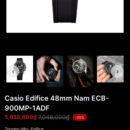
Casio Edifice 48mm Nam ECB-
900MP-1ADF
7,048,000₫
5,638,400₫
-20%
Thương hiệu:
Edifice