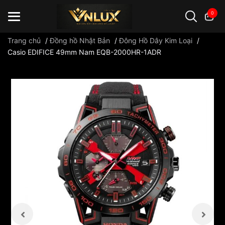
0
Trang chủ
/
Đồng hồ Nhật Bản
/
Đông Hồ Dây Kim Loại
/
Casio EDIFICE 49mm Nam EQB-2000HR-1ADR
Đồng hồ casio
đồng hồ G-Shock
đồng hồ Orient
...