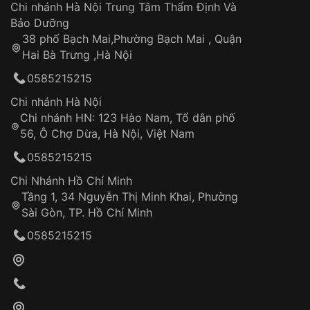
Áp dụng cho tất cả tỉnh thành trên toàn quốc
Dây đeo
Chi nhánh Hà Nội Trung Tâm Thẩm Định Và
Thời gian tính từ khi xác nhận đơn hàng thành
Vỏ đồng hồ
Bảo Dưỡng
công
Sản phẩm đã bị:
38 phố Bạch Mai,Phường Bạch Mai , Quận
Tự ý sửa chữa
Hai Bà Trưng ,Hà Nội
Can thiệp tại các nơi không thuộc hệ
0585215215
thống VNLUX
Hotline: 0585 215 215
Chi nhánh Hà Nội
Chi nhánh HN: 123 Hào Nam, Tổ dân phố
Từ khóa SEO:
56, Ô Chợ Dừa, Hà Nội, Việt Nam
Hỗ trợ nhanh chóng – minh bạch
0585215215
Đảm bảo quyền lợi khách hàng
Đồng hành cùng khách hàng trong suốt quá
Chi Nhánh Hồ Chí Minh
trình sử dụng
Tầng 1, 34 Nguyễn Thị Minh Khai, Phường
Sài Gòn, TP. Hồ Chí Minh
Giao hàng tận nơi
0585215215
Khách hàng kiểm tra và thanh toán trực tiếp
cho nhân viên giao hàng
Xác nhận đơn hàng và thanh toán