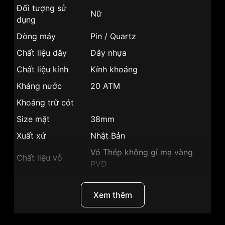
Đối tượng sử
Nữ
dụng
Dòng máy
Pin / Quartz
Chất liệu dây
Dây nhựa
Chất liệu kính
Kính khoáng
Kháng nước
20 ATM
Khoảng trữ cót
Size mặt
38mm
Xuất xứ
Nhật Bản
Vỏ Thép không gỉ mạ vàng
Chất liệu vỏ
PVD
Hình dạng
Mặt tròn
Xem thêm
Màu vỏ
Vỏ Màu Vàng