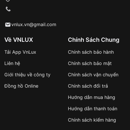
VNLUX tiến hành giao hàng đến địa chỉ yêu
cầu
Từ khóa SEO:
vnlux.vn@gmail.com
Về VNLUX
Chính Sách Chung
Tải App VnLux
Chính sách bảo hành
Áp dụng với các đơn hàng giá trị cao hoặc
Liên hệ
Chính sách bảo mật
sản phẩm đặc biệt
Khách hàng cần
đặt cọc trước 10% giá trị đơn
Giới thiệu về công ty
Chính sách vận chuyển
hàng
Số tiền còn lại thanh toán khi nhận hàng hoặc
Đồng hồ Online
Chính sách đổi trả
theo thỏa thuận
Hướng dẫn mua hàng
Lợi ích của việc đặt cọc:
Hướng dẫn thanh toán
✔️ Đảm bảo xử lý đơn hàng nhanh chóng
Chính sách kiểm hàng
✔️ Hạn chế tình trạng hủy đơn không mong
muốn