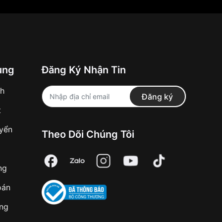
ung
Đăng Ký Nhận Tin
nh
Đăng ký
t
uyển
Theo Dõi Chúng Tôi
ng
oán
àng