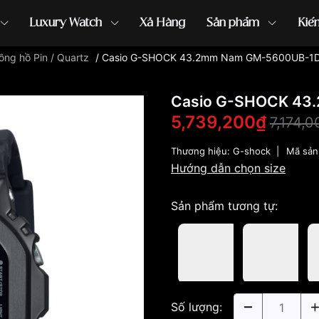
Luxury Watch
Xả Hàng
Sản phẩm
Kiế
ồng hồ Pin / Quartz
/
Casio G-SHOCK 43.2mm Nam GM-5600UB-1
ồng hồ G-Shock
đồng hồ Orient
...
Casio G-SHOCK 43
5,739,200₫
7,174,
Thương hiệu:
G-shock
|
Mã sản
Hướng dẫn chọn size
Sản phẩm tương tự:
Số lượng: