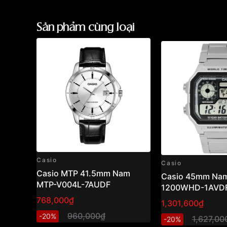
Sản phẩm cùng loại
Casio
Casio
Casio MTP 41.5mm Nam
Casio 45mm Nam
MTP-V004L-7AUDF
1200WHD-1AVD
768,000₫
1,301,600₫
960,000₫
-20%
1,627,00
-20%