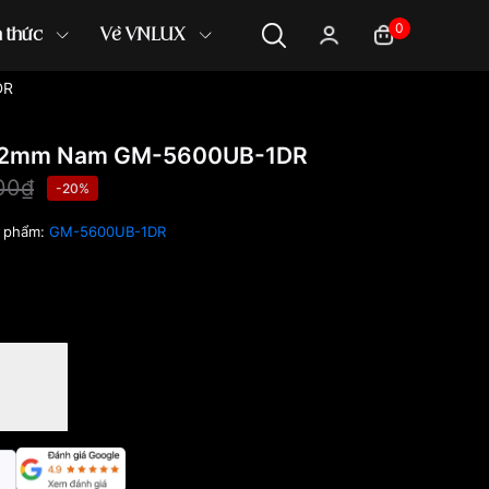
0
n thức
Về VNLUX
DR
.2mm Nam GM-5600UB-1DR
000₫
-20%
 phẩm:
GM-5600UB-1DR