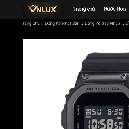
Trang chủ
Nước Hoa
Trang chủ
/
Đồng hồ Nhật Bản
/
Đồng hồ dây Nhựa
/
Đ
Đồng hồ casio
đ