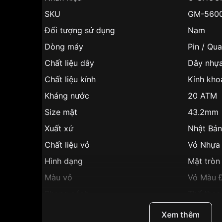
SKU
GM-560
Đối tượng sử dụng
Nam
Dòng máy
Pin / Qua
Chất liệu dây
Dây nhự
Chất liệu kính
Kính kho
Kháng nước
20 ATM
Size mặt
43.2mm
Xuất xứ
Nhật Bản
Chất liệu vỏ
Vỏ Nhựa
Hình dạng
Mặt tròn
Màu vỏ
Vỏ Màu 
Phong cách
Thể thao
Tính năng
Thể thao
Xem thêm