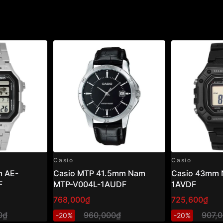
Casio
Casio
 AE-
Casio MTP 41.5mm Nam
Casio 43mm 
F
MTP-V004L-1AUDF
1AVDF
768,000₫
725,600₫
0₫
960,000₫
907,
-20%
-20%