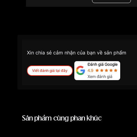
Độ dày
12.9mm
Màu mặt
Mặt đen
Những sản phẩm tương tự
"Casio G-SHOCK 4
1DR":
Xin chia sẻ cảm nhận của bạn về sản phẩm
Viết đánh giá tại đây
Sản phẩm cùng phân khúc