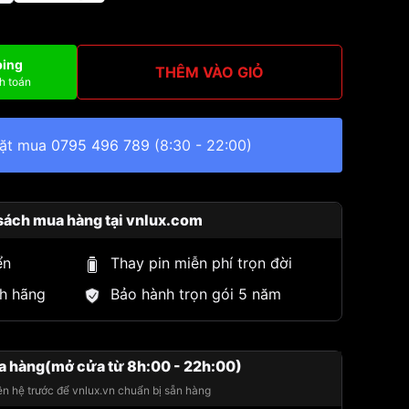
ping
THÊM VÀO GIỎ
h toán
đặt mua
0795 496 789
(8:30 - 22:00)
sách mua hàng tại vnlux.com
ển
Thay pin miễn phí trọn đời
h hãng
Bảo hành trọn gói 5 năm
a hàng(mở cửa từ 8h:00 - 22h:00)
iên hệ trước để vnlux.vn chuẩn bị sẵn hàng