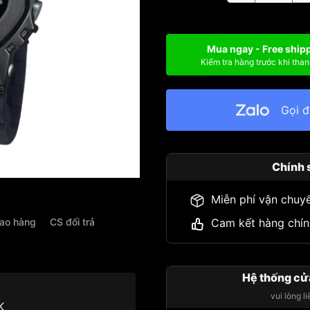
Mua ngay - Free ship
Kiểm tra hàng trước khi than
Gọi 
Chính 
Miễn phí vận chuy
iao hàng
CS đổi trả
Cam kết hàng chín
Hệ thống cử
vui lòng l
K