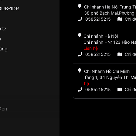
Chi nhánh Hà Nội Trung 
0UB-1DR
38 phố Bạch Mai,Phường 
0585215215
Chỉ 
rtz
Chi nhánh Hà Nội
a
Chi nhánh HN: 123 Hào Na
áng
Liên hệ
0585215215
Chỉ 
Chi Nhánh Hồ Chí Minh
Tầng 1, 34 Nguyễn Thị Mi
hệ
0585215215
Chỉ 
Đen