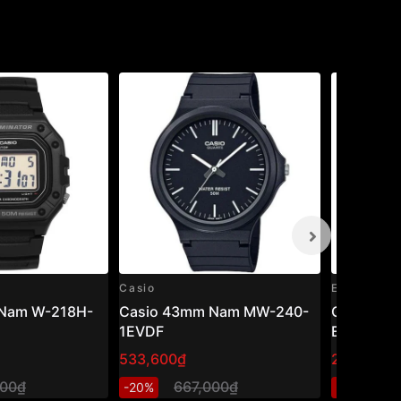
Casio
Edifice
Nam W-218H-
Casio 43mm Nam MW-240-
Casio Edi
1EVDF
EFR-526L
533,600₫
2,740,80
000₫
667,000₫
3
-20%
-20%