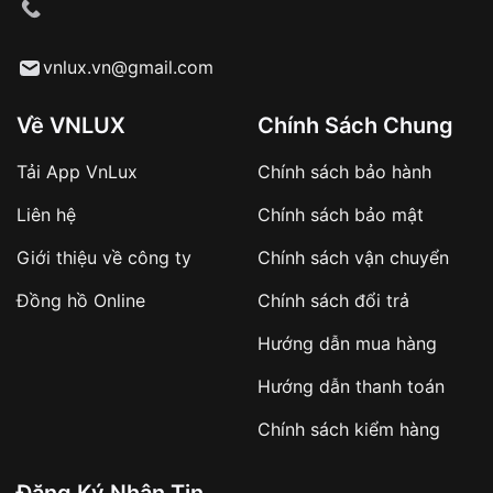
cầu
Từ khóa SEO:
vnlux.vn@gmail.com
Về VNLUX
Chính Sách Chung
Tải App VnLux
Chính sách bảo hành
Áp dụng với các đơn hàng giá trị cao hoặc
Liên hệ
Chính sách bảo mật
sản phẩm đặc biệt
Khách hàng cần
đặt cọc trước 10% giá trị đơn
Giới thiệu về công ty
Chính sách vận chuyển
hàng
Số tiền còn lại thanh toán khi nhận hàng hoặc
Đồng hồ Online
Chính sách đổi trả
theo thỏa thuận
Hướng dẫn mua hàng
Lợi ích của việc đặt cọc:
Hướng dẫn thanh toán
✔️ Đảm bảo xử lý đơn hàng nhanh chóng
Chính sách kiểm hàng
✔️ Hạn chế tình trạng hủy đơn không mong
muốn
Đăng Ký Nhận Tin