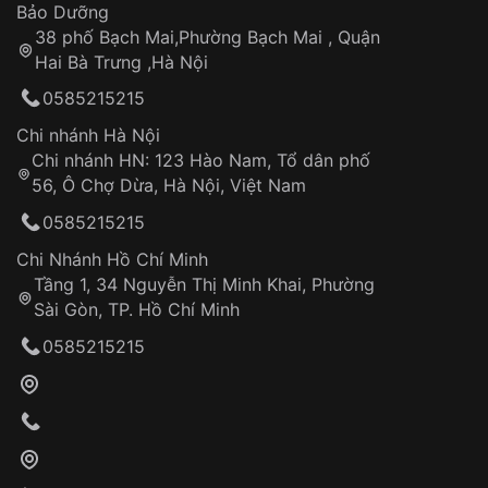
Thời gian tính từ khi xác nhận đơn hàng thành
Vỏ đồng hồ
Bảo Dưỡng
công
Sản phẩm đã bị:
38 phố Bạch Mai,Phường Bạch Mai , Quận
Tự ý sửa chữa
Hai Bà Trưng ,Hà Nội
Can thiệp tại các nơi không thuộc hệ
0585215215
thống VNLUX
Hotline: 0585 215 215
Chi nhánh Hà Nội
Chi nhánh HN: 123 Hào Nam, Tổ dân phố
Từ khóa SEO:
56, Ô Chợ Dừa, Hà Nội, Việt Nam
Hỗ trợ nhanh chóng – minh bạch
0585215215
Đảm bảo quyền lợi khách hàng
Đồng hành cùng khách hàng trong suốt quá
Chi Nhánh Hồ Chí Minh
trình sử dụng
Tầng 1, 34 Nguyễn Thị Minh Khai, Phường
Sài Gòn, TP. Hồ Chí Minh
Giao hàng tận nơi
0585215215
Khách hàng kiểm tra và thanh toán trực tiếp
cho nhân viên giao hàng
Xác nhận đơn hàng và thanh toán
VNLUX tiến hành giao hàng đến địa chỉ yêu