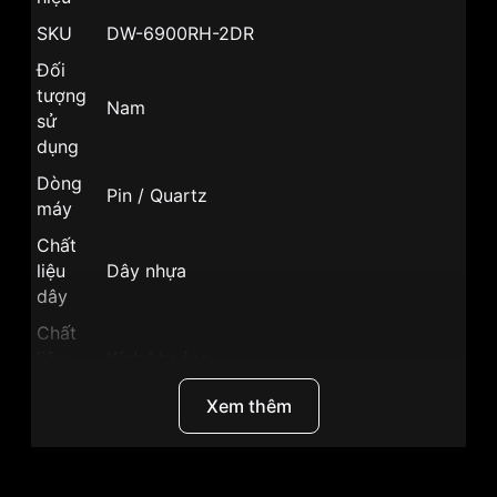
SKU
DW-6900RH-2DR
Đối
tượng
Nam
sử
dụng
Dòng
Pin / Quartz
máy
Chất
liệu
Dây nhựa
dây
Chất
liệu
Kính khoáng
kính
Xem thêm
Kháng
20 ATM
nước
Size
50mm