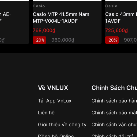
Casio
Casio
 AE-
Casio MTP 41.5mm Nam
Casio 43mm 
F
MTP-V004L-1AUDF
1AVDF
768,000₫
725,600₫
0₫
960,000₫
907,
-20%
-20%
Về VNLUX
Chính Sách Ch
Tải App VnLux
Chính sách bảo hà
Liên hệ
Chính sách bảo mậ
Giới thiệu về công ty
Chính sách vận ch
Đồng hồ Online
Chính sách đổi trả