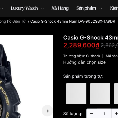
Luxury Watch
Xả Hàng
Sản phẩm
Kiế
ồng hồ Điện Tử
/
Casio G-Shock 43mm Nam DW-9052GBX-1A9DR
ồng hồ G-Shock
đồng hồ Orient
...
Casio G-Shock 43
2,289,600₫
2,862,
Thương hiệu:
G-shock
|
Mã sản
Hướng dẫn chọn size
Sản phẩm tương tự:
Số lượng: