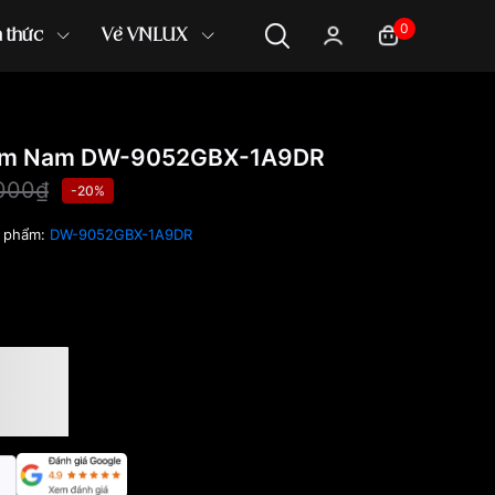
0
n thức
Về VNLUX
mm Nam DW-9052GBX-1A9DR
000₫
-20%
 phẩm:
DW-9052GBX-1A9DR