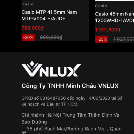
Casio
Casio
Casio MTP 41.5mm Nam
Casio 45mm Nam
MTP-V004L-7AUDF
1200WHD-1AVD
768,000₫
1,301,600₫
960,000₫
-20%
1,627,00
-20%
Công Ty TNHH Minh Châu VNLUX
GPKD số 0316487950 cấp ngày 14/09/2023 tại Sở
kế hoạch và Đầu tư TP.HCM.
Chi nhánh Hà Nội Trung Tâm Thẩm Định Và
Bảo Dưỡng
38 phố Bạch Mai,Phường Bạch Mai , Quận