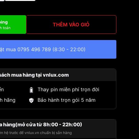
ping
THÊM VÀO GIỎ
h toán
đặt mua
0795 496 789
(8:30 - 22:00)
sách mua hàng tại vnlux.com
ển
Thay pin miễn phí trọn đời
h hãng
Bảo hành trọn gói 5 năm
a hàng(mở cửa từ 8h:00 - 22h:00)
iên hệ trước để vnlux.vn chuẩn bị sẵn hàng