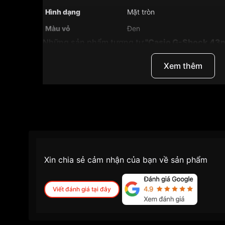
Hình dạng
Mặt tròn
Màu vỏ
Đen
Những sản phẩm tương tự
"Casio G-Shock 4
1A9DR":
Xem thêm
Xin chia sẻ cảm nhận của bạn về sản phẩm
Viết đánh giá tại đây