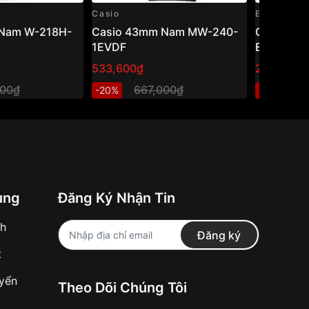
Casio
Edifice
Nam W-218H-
Casio 43mm Nam MW-240-
Casio Edi
1EVDF
EFR-526L
533,600₫
2,740,80
000₫
667,000₫
3
-20%
-20%
ung
Đăng Ký Nhận Tin
nh
Đăng ký
t
uyển
Theo Dõi Chúng Tôi