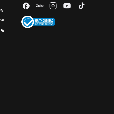
ng
oán
àng