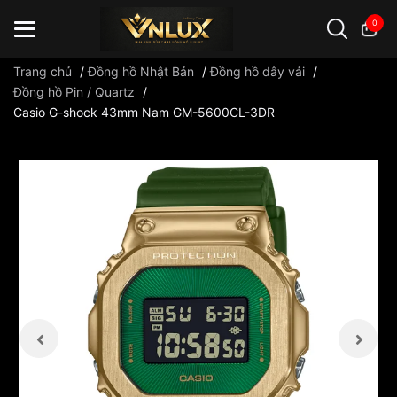
0
Trang chủ
/
Đồng hồ Nhật Bản
/
Đồng hồ dây vải
/
Đồng hồ Pin / Quartz
/
Casio G-shock 43mm Nam GM-5600CL-3DR
Đồng hồ casio
đồng hồ G-Shock
đồng hồ Orient
...