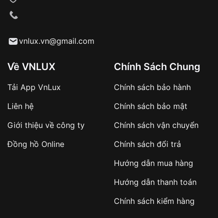
VNLUX tiến hành giao hàng đến địa chỉ yêu
cầu
Từ khóa SEO:
vnlux.vn@gmail.com
Về VNLUX
Chính Sách Chung
Tải App VnLux
Chính sách bảo hành
Áp dụng với các đơn hàng giá trị cao hoặc
Liên hệ
Chính sách bảo mật
sản phẩm đặc biệt
Khách hàng cần
đặt cọc trước 10% giá trị đơn
Giới thiệu về công ty
Chính sách vận chuyển
hàng
Số tiền còn lại thanh toán khi nhận hàng hoặc
Đồng hồ Online
Chính sách đổi trả
theo thỏa thuận
Hướng dẫn mua hàng
Lợi ích của việc đặt cọc:
Hướng dẫn thanh toán
✔️ Đảm bảo xử lý đơn hàng nhanh chóng
Chính sách kiểm hàng
✔️ Hạn chế tình trạng hủy đơn không mong
muốn