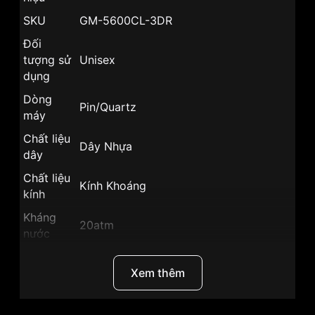
SKU
GM-5600CL-3DR
Đối
tượng sử
Unisex
dụng
Dòng
Pin/Quartz
máy
Chất liệu
Dây Nhựa
dây
Chất liệu
Kính Khoáng
kính
Kháng
20atm
nước
Khoảng
trữ cót
Xem thêm
Size mặt
43mm