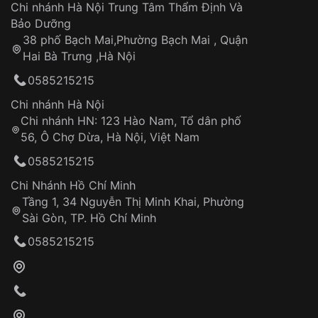
Áp dụng cho tất cả tỉnh thành trên toàn quốc
Dây đeo
Chi nhánh Hà Nội Trung Tâm Thẩm Định Và
Thời gian tính từ khi xác nhận đơn hàng thành
Vỏ đồng hồ
Bảo Dưỡng
công
Sản phẩm đã bị:
38 phố Bạch Mai,Phường Bạch Mai , Quận
Tự ý sửa chữa
Hai Bà Trưng ,Hà Nội
Can thiệp tại các nơi không thuộc hệ
0585215215
thống VNLUX
Hotline: 0585 215 215
Chi nhánh Hà Nội
Chi nhánh HN: 123 Hào Nam, Tổ dân phố
Từ khóa SEO:
56, Ô Chợ Dừa, Hà Nội, Việt Nam
Hỗ trợ nhanh chóng – minh bạch
0585215215
Đảm bảo quyền lợi khách hàng
Đồng hành cùng khách hàng trong suốt quá
Chi Nhánh Hồ Chí Minh
trình sử dụng
Tầng 1, 34 Nguyễn Thị Minh Khai, Phường
Sài Gòn, TP. Hồ Chí Minh
Giao hàng tận nơi
0585215215
Khách hàng kiểm tra và thanh toán trực tiếp
cho nhân viên giao hàng
Xác nhận đơn hàng và thanh toán