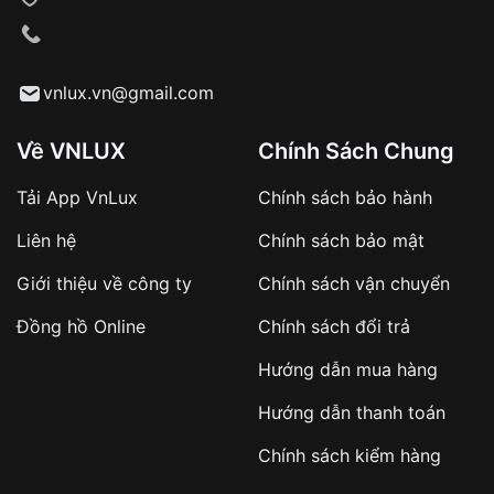
VNLUX tiến hành giao hàng đến địa chỉ yêu
cầu
Từ khóa SEO:
vnlux.vn@gmail.com
Về VNLUX
Chính Sách Chung
Tải App VnLux
Chính sách bảo hành
Áp dụng với các đơn hàng giá trị cao hoặc
Liên hệ
Chính sách bảo mật
sản phẩm đặc biệt
Khách hàng cần
đặt cọc trước 10% giá trị đơn
Giới thiệu về công ty
Chính sách vận chuyển
hàng
Số tiền còn lại thanh toán khi nhận hàng hoặc
Đồng hồ Online
Chính sách đổi trả
theo thỏa thuận
Hướng dẫn mua hàng
Lợi ích của việc đặt cọc:
Hướng dẫn thanh toán
✔️ Đảm bảo xử lý đơn hàng nhanh chóng
Chính sách kiểm hàng
✔️ Hạn chế tình trạng hủy đơn không mong
muốn