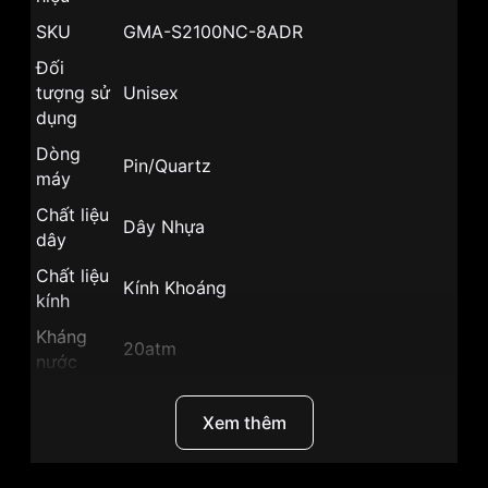
SKU
GMA-S2100NC-8ADR
Đối
tượng sử
Unisex
dụng
Dòng
Pin/Quartz
máy
Chất liệu
Dây Nhựa
dây
Chất liệu
Kính Khoáng
kính
Kháng
20atm
nước
Khoảng
trữ cót
Xem thêm
Size mặt
43mm