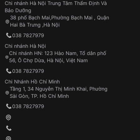
Áp dụng cho tất cả tỉnh thành trên toàn quốc
Dây đeo
Chi nhánh Hà Nội Trung Tâm Thẩm Định Và
Thời gian tính từ khi xác nhận đơn hàng thành
Vỏ đồng hồ
Bảo Dưỡng
công
Sản phẩm đã bị:
38 phố Bạch Mai,Phường Bạch Mai , Quận
Tự ý sửa chữa
Hai Bà Trưng ,Hà Nội
Can thiệp tại các nơi không thuộc hệ
038 7827979
thống VNLUX
Hotline: 0585 215 215
Chi nhánh Hà Nội
Chi nhánh HN: 123 Hào Nam, Tổ dân phố
Từ khóa SEO:
56, Ô Chợ Dừa, Hà Nội, Việt Nam
Hỗ trợ nhanh chóng – minh bạch
038 7827979
Đảm bảo quyền lợi khách hàng
Đồng hành cùng khách hàng trong suốt quá
Chi Nhánh Hồ Chí Minh
trình sử dụng
Tầng 1, 34 Nguyễn Thị Minh Khai, Phường
Sài Gòn, TP. Hồ Chí Minh
Giao hàng tận nơi
038 7827979
Khách hàng kiểm tra và thanh toán trực tiếp
cho nhân viên giao hàng
Xác nhận đơn hàng và thanh toán