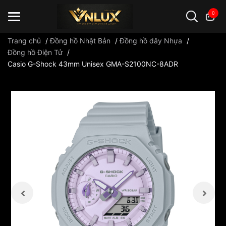
0
Trang chủ
/
Đồng hồ Nhật Bản
/
Đồng hồ dây Nhựa
/
Đồng hồ Điện Tử
/
Casio G-Shock 43mm Unisex GMA-S2100NC-8ADR
Đồng hồ casio
đồng hồ G-Shock
đồng hồ Orient
...