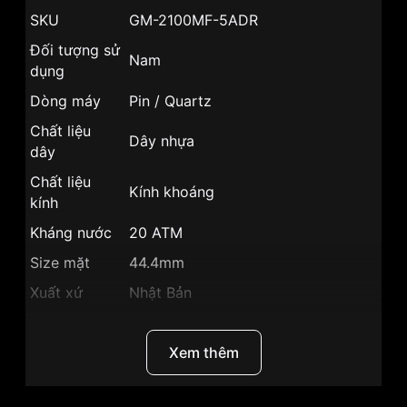
SKU
GM-2100MF-5ADR
Đối tượng sử
Nam
dụng
Dòng máy
Pin / Quartz
Chất liệu
Dây nhựa
dây
Chất liệu
Kính khoáng
kính
Kháng nước
20 ATM
Size mặt
44.4mm
Xuất xứ
Nhật Bản
Chất liệu vỏ
Vỏ Thép không gỉ 316L
Hình dạng
Mặt lục giác
Xem thêm
Màu vỏ
Vỏ Ghi