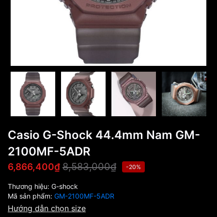
Casio G-Shock 44.4mm Nam GM-
2100MF-5ADR
8,583,000₫
6,866,400₫
-20%
Thương hiệu:
G-shock
Mã sản phẩm:
GM-2100MF-5ADR
Hướng dẫn chọn size