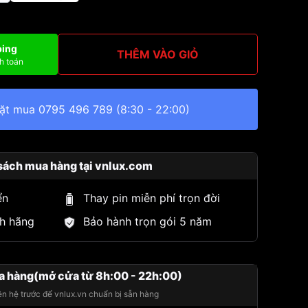
ping
THÊM VÀO GIỎ
h toán
đặt mua
0795 496 789
(8:30 - 22:00)
sách mua hàng tại vnlux.com
ển
Thay pin miễn phí trọn đời
h hãng
Bảo hành trọn gói 5 năm
a hàng(mở cửa từ 8h:00 - 22h:00)
iên hệ trước để vnlux.vn chuẩn bị sẵn hàng