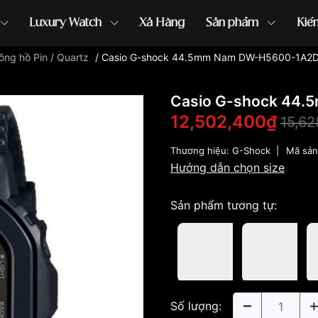
Luxury Watch
Xả Hàng
Sản phẩm
Kiế
ồng hồ Pin / Quartz
/
Casio G-shock 44.5mm Nam DW-H5600-1A2
ồng hồ G-Shock
đồng hồ Orient
...
Casio G-shock 44
12,502,400₫
15,6
Thương hiệu:
G-Shock
|
Mã sả
Hướng dẫn chọn size
Sản phẩm tương tự:
Số lượng: