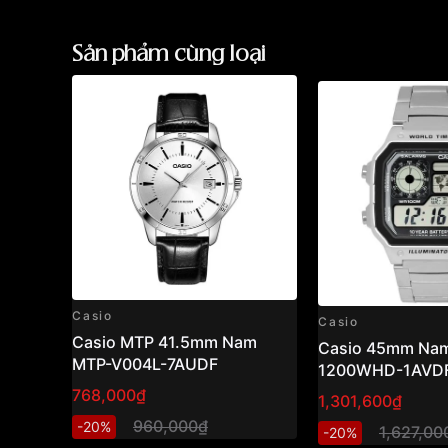
Độ dày
16.6mm
Những sản phẩm tương tự
"Casio G-shock 4
Sản phẩm cùng loại
1A2DR":
Casio
Casio
Casio MTP 41.5mm Nam
Casio 45mm Nam
MTP-V004L-7AUDF
1200WHD-1AVD
768,000₫
1,301,600₫
960,000₫
-20%
1,627,00
-20%