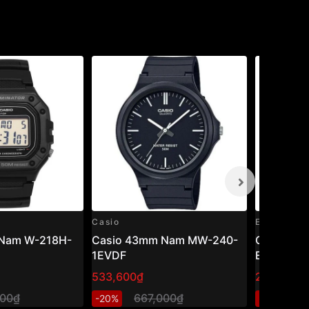
Casio
Edifice
Nam W-218H-
Casio 43mm Nam MW-240-
Casio Edi
1EVDF
EFR-526L
533,600₫
2,740,80
000₫
667,000₫
3
-20%
-20%