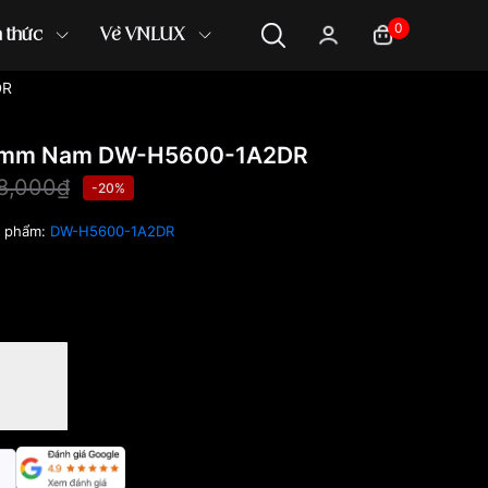
0
n thức
Về VNLUX
DR
.5mm Nam DW-H5600-1A2DR
28,000₫
-20%
n phẩm:
DW-H5600-1A2DR