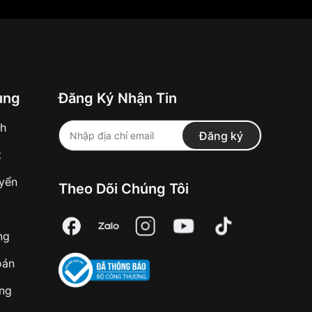
ung
Đăng Ký Nhận Tin
nh
Đăng ký
t
uyển
Theo Dõi Chúng Tôi
ng
oán
àng