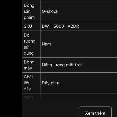
Dòng
sản
G-shock
phẩm
SKU
DW-H5600-1A2DR
Đối
tượng
Nam
sử
dụng
Dòng
Năng lượng mặt trời
máy
Chất
liệu
Dây nhựa
dây
Chất
liệu
Kính khoáng
kính
Xem thêm