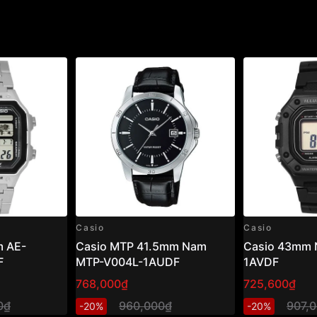
4.5mm Nam DW-H5600-
Casio
Casio
 AE-
Casio MTP 41.5mm Nam
Casio 43mm 
F
MTP-V004L-1AUDF
1AVDF
768,000₫
725,600₫
0₫
960,000₫
907,
-20%
-20%