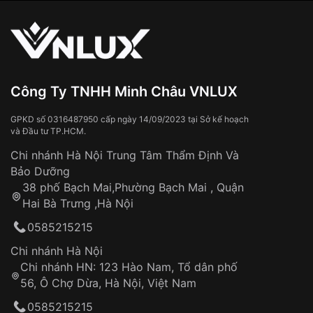
vận chuyển toàn quốc
Sử dụng sai cách như:
Từ khóa SEO:
Tiếp xúc với hóa chất, chất tẩy rửa
Đeo đồng hồ khi tắm nước nóng, xông
hơi
Đồng hồ bị hư hỏng do:
Công Ty TNHH Minh Châu VNLUX
Va đập, rơi vỡ
Thời gian vận chuyển trung bình:
Tai nạn hoặc tác động từ bên ngoài
3 – 5 ngày
GPKD số 0316487950 cấp ngày 14/09/2023 tại Sở kế hoạch
và Đầu tư TP.HCM.
làm việc
Hao mòn tự nhiên theo thời gian:
Áp dụng cho tất cả tỉnh thành trên toàn quốc
Dây đeo
Chi nhánh Hà Nội Trung Tâm Thẩm Định Và
Thời gian tính từ khi xác nhận đơn hàng thành
Vỏ đồng hồ
Bảo Dưỡng
công
Sản phẩm đã bị:
38 phố Bạch Mai,Phường Bạch Mai , Quận
Tự ý sửa chữa
Hai Bà Trưng ,Hà Nội
Can thiệp tại các nơi không thuộc hệ
0585215215
thống VNLUX
Hotline: 0585 215 215
Chi nhánh Hà Nội
Chi nhánh HN: 123 Hào Nam, Tổ dân phố
Từ khóa SEO:
56, Ô Chợ Dừa, Hà Nội, Việt Nam
Hỗ trợ nhanh chóng – minh bạch
0585215215