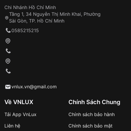
Đảm bảo quyền lợi khách hàng
Đồng hành cùng khách hàng trong suốt quá
Chi Nhánh Hồ Chí Minh
trình sử dụng
Tầng 1, 34 Nguyễn Thị Minh Khai, Phường
Sài Gòn, TP. Hồ Chí Minh
Giao hàng tận nơi
0585215215
Khách hàng kiểm tra và thanh toán trực tiếp
cho nhân viên giao hàng
Xác nhận đơn hàng và thanh toán
VNLUX tiến hành giao hàng đến địa chỉ yêu
cầu
Từ khóa SEO:
vnlux.vn@gmail.com
Về VNLUX
Chính Sách Chung
Tải App VnLux
Chính sách bảo hành
Áp dụng với các đơn hàng giá trị cao hoặc
Liên hệ
Chính sách bảo mật
sản phẩm đặc biệt