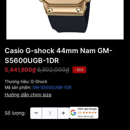
Casio G-shock 44mm Nam GM-
S5600UGB-1DR
6,802,000₫
5,441,600₫
-20%
Thương hiệu:
G-Shock
Mã sản phẩm:
GM-S5600UGB-1DR
Hướng dẫn chọn size
Số lượng: