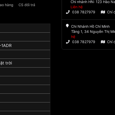
Chi nhánh HN: 123 Hào Na
iao hàng
CS đổi trả
Liên hệ
038 7827979
Chỉ 
Chi Nhánh Hồ Chí Minh
Tầng 1, 34 Nguyễn Thị Mi
hệ
038 7827979
Chỉ 
-1ADR
t trời