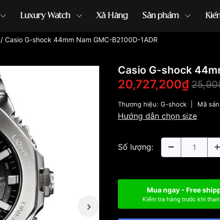
Luxury Watch
Xả Hàng
Sản phẩm
Kiế
/
Casio G-shock 44mm Nam GMC-B2100D-1ADR
ồng hồ G-Shock
đồng hồ Orient
...
Casio G-shock 44
20,727,200₫
25,90
Thương hiệu:
G-shock
|
Mã sản
Hướng dẫn chọn size
Số lượng:
Mua ngay - Free ship
Kiểm tra hàng trước khi than