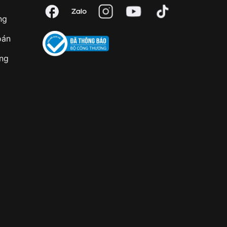
ng
oán
àng