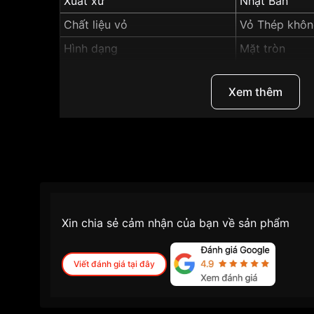
Xuất xứ
Nhật Bản
Chất liệu vỏ
Vỏ Thép khôn
Hình dạng
Mặt tròn
Màu vỏ
Vỏ Màu Bạc
Xem thêm
Những sản phẩm tương tự
"Casio G-shock 4
1ADR":
Xin chia sẻ cảm nhận của bạn về sản phẩm
Viết đánh giá tại đây