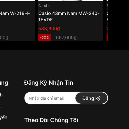
Casio
Edifice
Nam W-218H-
Casio 43mm Nam MW-240-
Casio Edi
1EVDF
EFR-526L
533,600₫
2,740,80
000₫
667,000₫
3
-20%
-20%
ung
Đăng Ký Nhận Tin
nh
Đăng ký
t
uyển
Theo Dõi Chúng Tôi