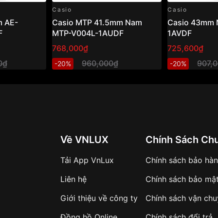
Casio
Casio
 AE-
Casio MTP 41.5mm Nam
Casio 43mm 
F
MTP-V004L-1AUDF
1AVDF
768,000₫
725,600₫
0₫
960,000₫
907,
-20%
-20%
Về VNLUX
Chính Sách Ch
Tải App VnLux
Chính sách bảo hà
Liên hệ
Chính sách bảo mậ
Giới thiệu về công ty
Chính sách vận ch
Đồng hồ Online
Chính sách đổi trả