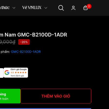
0
n thức
Về VNLUX
mm Nam GMC-B2100D-1ADR
9,000₫
-20%
 phẩm:
GMC-B2100D-1ADR
ping
THÊM VÀO GIỎ
h toán