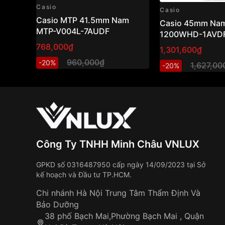
Casio
Casio
Casio MTP 41.5mm Nam
Casio 45mm Nam
MTP-V004L-7AUDF
1200WHD-1AVD
768,000₫
1,301,600₫
960,000₫
-20%
1,627,00
-20%
Công Ty TNHH Minh Châu VNLUX
GPKD số 0316487950 cấp ngày 14/09/2023 tại Sở
kế hoạch và Đầu tư TP.HCM.
Chi nhánh Hà Nội Trung Tâm Thẩm Định Và
Bảo Dưỡng
38 phố Bạch Mai,Phường Bạch Mai , Quận