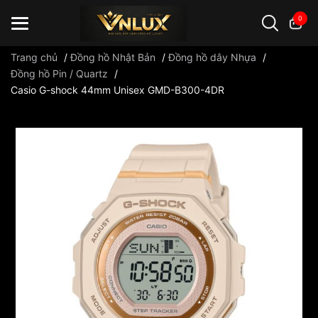
0
Trang chủ
/
Đồng hồ Nhật Bản
/
Đồng hồ dây Nhựa
/
Đồng hồ Pin / Quartz
/
Casio G-shock 44mm Unisex GMD-B300-4DR
Đồng hồ casio
đồng hồ G-Shock
đồng hồ Orient
...