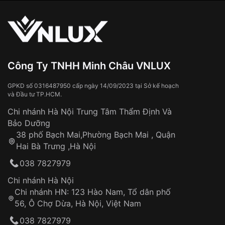
vận chuyển toàn quốc
Sử dụng sai cách như:
Từ khóa SEO:
Tiếp xúc với hóa chất, chất tẩy rửa
Đeo đồng hồ khi tắm nước nóng, xông
hơi
Đồng hồ bị hư hỏng do:
Công Ty TNHH Minh Châu VNLUX
Va đập, rơi vỡ
Thời gian vận chuyển trung bình:
Tai nạn hoặc tác động từ bên ngoài
3 – 5 ngày
GPKD số 0316487950 cấp ngày 14/09/2023 tại Sở kế hoạch
và Đầu tư TP.HCM.
làm việc
Hao mòn tự nhiên theo thời gian:
Áp dụng cho tất cả tỉnh thành trên toàn quốc
Dây đeo
Chi nhánh Hà Nội Trung Tâm Thẩm Định Và
Thời gian tính từ khi xác nhận đơn hàng thành
Vỏ đồng hồ
Bảo Dưỡng
công
Sản phẩm đã bị:
38 phố Bạch Mai,Phường Bạch Mai , Quận
Tự ý sửa chữa
Hai Bà Trưng ,Hà Nội
Can thiệp tại các nơi không thuộc hệ
038 7827979
thống VNLUX
Hotline: 0585 215 215
Chi nhánh Hà Nội
Chi nhánh HN: 123 Hào Nam, Tổ dân phố
Từ khóa SEO:
56, Ô Chợ Dừa, Hà Nội, Việt Nam
Hỗ trợ nhanh chóng – minh bạch
038 7827979