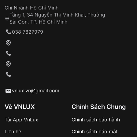
Đảm bảo quyền lợi khách hàng
Đồng hành cùng khách hàng trong suốt quá
Chi Nhánh Hồ Chí Minh
trình sử dụng
Tầng 1, 34 Nguyễn Thị Minh Khai, Phường
Sài Gòn, TP. Hồ Chí Minh
Giao hàng tận nơi
038 7827979
Khách hàng kiểm tra và thanh toán trực tiếp
cho nhân viên giao hàng
Xác nhận đơn hàng và thanh toán
VNLUX tiến hành giao hàng đến địa chỉ yêu
cầu
Từ khóa SEO:
vnlux.vn@gmail.com
Về VNLUX
Chính Sách Chung
Tải App VnLux
Chính sách bảo hành
Áp dụng với các đơn hàng giá trị cao hoặc
Liên hệ
Chính sách bảo mật
sản phẩm đặc biệt