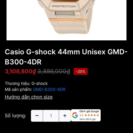
Casio G-shock 44mm Unisex GMD-
B300-4DR
3,886,000₫
3,108,800₫
-20%
Thương hiệu:
G-shock
Mã sản phẩm:
GMD-B300-4DR
Hướng dẫn chọn size
Số lượng: