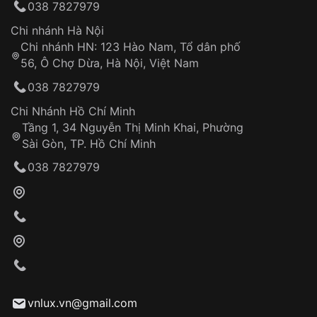
038 7827979
thống VNLUX
Hotline: 0585 215 215
Chi nhánh Hà Nội
Chi nhánh HN: 123 Hào Nam, Tổ dân phố
Từ khóa SEO:
56, Ô Chợ Dừa, Hà Nội, Việt Nam
Hỗ trợ nhanh chóng – minh bạch
038 7827979
Đảm bảo quyền lợi khách hàng
Đồng hành cùng khách hàng trong suốt quá
Chi Nhánh Hồ Chí Minh
trình sử dụng
Tầng 1, 34 Nguyễn Thị Minh Khai, Phường
Sài Gòn, TP. Hồ Chí Minh
Giao hàng tận nơi
038 7827979
Khách hàng kiểm tra và thanh toán trực tiếp
cho nhân viên giao hàng
Xác nhận đơn hàng và thanh toán
VNLUX tiến hành giao hàng đến địa chỉ yêu
cầu
Từ khóa SEO:
vnlux.vn@gmail.com