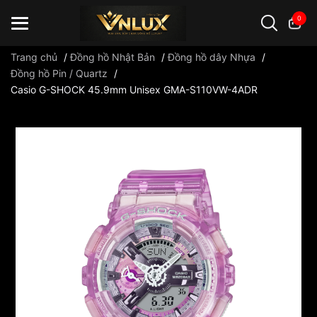
0
Trang chủ
/
Đồng hồ Nhật Bản
/
Đồng hồ dây Nhựa
/
Đồng hồ Pin / Quartz
/
Casio G-SHOCK 45.9mm Unisex GMA-S110VW-4ADR
Đồng hồ casio
đồng hồ G-Shock
đồng hồ Orient
...