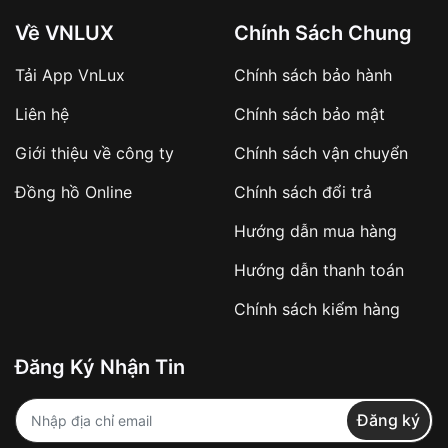
Về VNLUX
Chính Sách Chung
Tải App VnLux
Chính sách bảo hành
Áp dụng với các đơn hàng giá trị cao hoặc
Liên hệ
Chính sách bảo mật
sản phẩm đặc biệt
Khách hàng cần
đặt cọc trước 10% giá trị đơn
Giới thiệu về công ty
Chính sách vận chuyển
hàng
Số tiền còn lại thanh toán khi nhận hàng hoặc
Đồng hồ Online
Chính sách đổi trả
theo thỏa thuận
Hướng dẫn mua hàng
Lợi ích của việc đặt cọc:
Hướng dẫn thanh toán
✔️ Đảm bảo xử lý đơn hàng nhanh chóng
Chính sách kiểm hàng
✔️ Hạn chế tình trạng hủy đơn không mong
muốn
Đăng Ký Nhận Tin
Từ khóa SEO:
Đăng ký