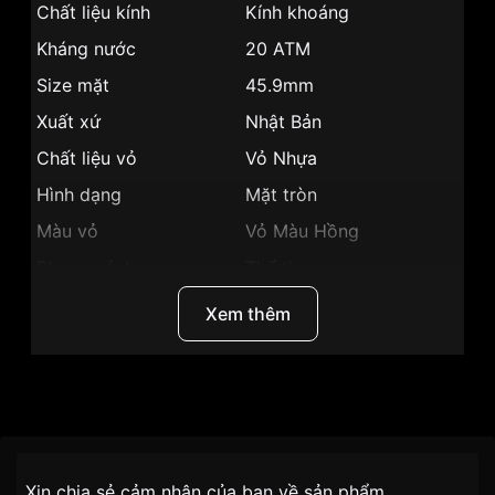
Chất liệu kính
Kính khoáng
Kháng nước
20 ATM
Size mặt
45.9mm
Xuất xứ
Nhật Bản
Chất liệu vỏ
Vỏ Nhựa
Hình dạng
Mặt tròn
Màu vỏ
Vỏ Màu Hồng
Phong cách
Thể thao
Tính năng
Thể thao
Xem thêm
Độ dày
15.8mm
Màu mặt
Mặt hồng
Những sản phẩm tương tự
"Casio G-SHOCK
Thương Hiệu
Casio
45.9mm Unisex GMA-S110VW-4ADR":
Nhãn hiệu
G-SHOCK
Chính sách vận chuyển VNLUX
Xin chia sẻ cảm nhận của bạn về sản phẩm