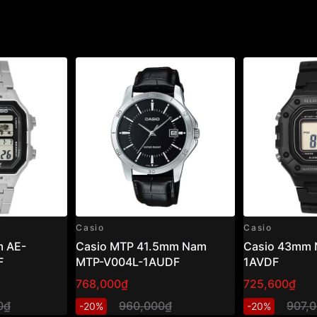
Casio
Casio
 AE-
Casio MTP 41.5mm Nam
Casio 43mm 
F
MTP-V004L-1AUDF
1AVDF
768,000₫
725,600₫
0₫
960,000₫
907,
-20%
-20%