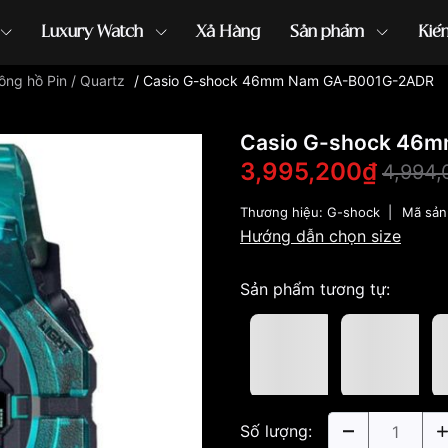
Luxury Watch
Xả Hàng
Sản phẩm
Kiế
ồng hồ Pin / Quartz
/
Casio G-shock 46mm Nam GA-B001G-2ADR
ồng hồ G-Shock
đồng hồ Orient
...
Casio G-shock 46
3,995,200₫
4,994,
Thương hiệu:
G-shock
|
Mã sản
Hướng dẫn chọn size
Sản phẩm tương tự:
Số lượng: