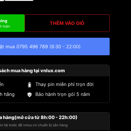
ping
THÊM VÀO GIỎ
h toán
đặt mua
0795 496 789
(8:30 - 22:00)
sách mua hàng tại vnlux.com
ển
Thay pin miễn phí trọn đời
h hãng
Bảo hành trọn gói 5 năm
a hàng(mở cửa từ 8h:00 - 22h:00)
iên hệ trước để vnlux.vn chuẩn bị sẵn hàng