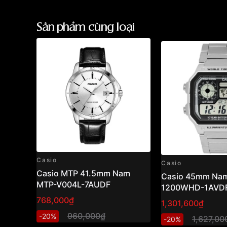
Sản phẩm cùng loại
Casio
Casio
Casio MTP 41.5mm Nam
Casio 45mm Nam
MTP-V004L-7AUDF
1200WHD-1AVD
768,000₫
1,301,600₫
960,000₫
-20%
1,627,00
-20%