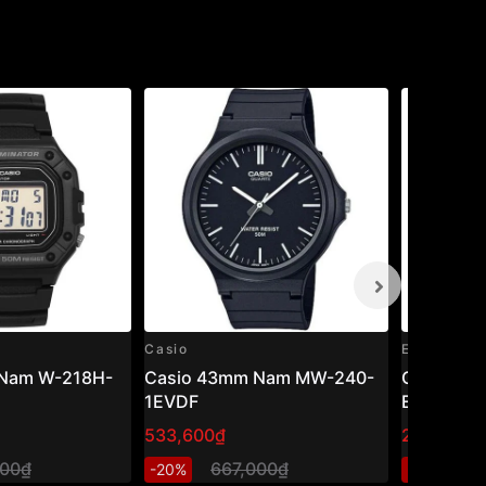
Casio
Edifice
Nam W-218H-
Casio 43mm Nam MW-240-
Casio Edi
1EVDF
EFR-526L
533,600₫
2,740,80
000₫
667,000₫
3
-20%
-20%