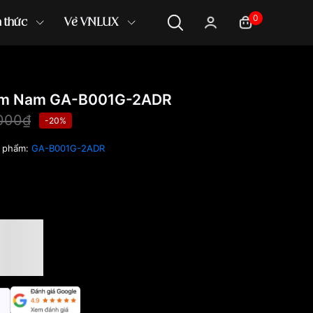
0
n thức
Về VNLUX
mm Nam GA-B001G-2ADR
000₫
-20%
 phẩm:
GA-B001G-2ADR