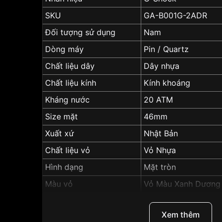
SKU
GA-B001G-2ADR
Đối tượng sử dụng
Nam
Dòng máy
Pin / Quartz
Chất liệu dây
Dây nhựa
Chất liệu kính
Kính khoáng
Kháng nước
20 ATM
Size mặt
46mm
Xuất xứ
Nhật Bản
Chất liệu vỏ
Vỏ Nhựa
Hình dạng
Mặt tròn
Màu vỏ
Vỏ Màu Xanh Dương
Phong cách
Thời trang
Xem thêm
Tính năng
Lịch thứ, Lịch ngày, 