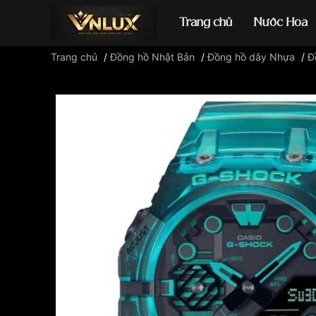
Trang chủ
Nước Hoa
Trang chủ
/
Đồng hồ Nhật Bản
/
Đồng hồ dây Nhựa
/
Đ
Đồng hồ casio
đ