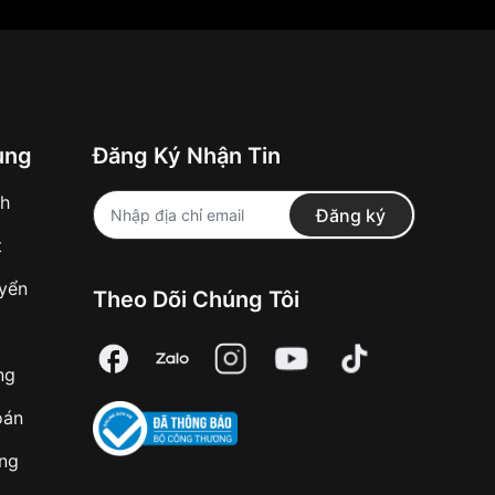
ung
Đăng Ký Nhận Tin
nh
Đăng ký
t
uyển
Theo Dõi Chúng Tôi
ng
oán
àng