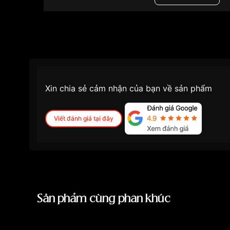
Độ dày
13.8mm
Màu mặt
Mặt đen
Những sản phẩm tương tự
"Casio G-shock 4
2ADR":
Xin chia sẻ cảm nhận của bạn về sản phẩm
Viết đánh giá tại đây
Sản phẩm cùng phân khúc