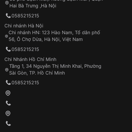
Tự ý sửa chữa
Hai Bà Trưng ,Hà Nội
Can thiệp tại các nơi không thuộc hệ
0585215215
thống VNLUX
Hotline: 0585 215 215
Chi nhánh Hà Nội
Chi nhánh HN: 123 Hào Nam, Tổ dân phố
Từ khóa SEO:
56, Ô Chợ Dừa, Hà Nội, Việt Nam
Hỗ trợ nhanh chóng – minh bạch
0585215215
Đảm bảo quyền lợi khách hàng
Đồng hành cùng khách hàng trong suốt quá
Chi Nhánh Hồ Chí Minh
trình sử dụng
Tầng 1, 34 Nguyễn Thị Minh Khai, Phường
Sài Gòn, TP. Hồ Chí Minh
Giao hàng tận nơi
0585215215
Khách hàng kiểm tra và thanh toán trực tiếp
cho nhân viên giao hàng
Xác nhận đơn hàng và thanh toán
VNLUX tiến hành giao hàng đến địa chỉ yêu
cầu