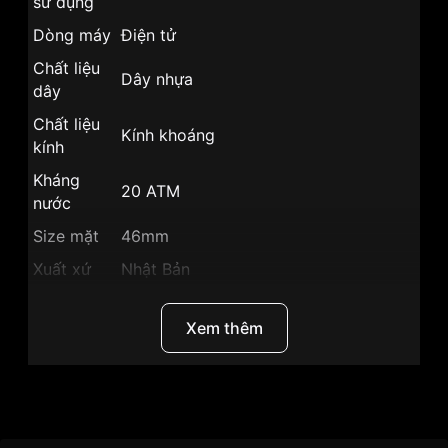
sử dụng
Dòng máy
Điện tử
Chất liệu
Dây nhựa
dây
Chất liệu
Kính khoáng
kính
Kháng
20 ATM
nước
Size mặt
46mm
Xuất xứ
Nhật Bản
Chất liệu
Vỏ Nhựa
vỏ
Xem thêm
Hình dạng
Mặt tròn
Màu vỏ
Vỏ Màu Đen
Thương Hiệu
Casio
Phong
Thể thao
cách