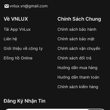
Từ khóa SEO:
vnlux.vn@gmail.com
Về VNLUX
Chính Sách Chung
Tải App VnLux
Chính sách bảo hành
Áp dụng với các đơn hàng giá trị cao hoặc
Liên hệ
Chính sách bảo mật
sản phẩm đặc biệt
Khách hàng cần
đặt cọc trước 10% giá trị đơn
Giới thiệu về công ty
Chính sách vận chuyển
hàng
Số tiền còn lại thanh toán khi nhận hàng hoặc
Đồng hồ Online
Chính sách đổi trả
theo thỏa thuận
Hướng dẫn mua hàng
Lợi ích của việc đặt cọc:
Hướng dẫn thanh toán
✔️ Đảm bảo xử lý đơn hàng nhanh chóng
Chính sách kiểm hàng
✔️ Hạn chế tình trạng hủy đơn không mong
muốn
Đăng Ký Nhận Tin
Từ khóa SEO: