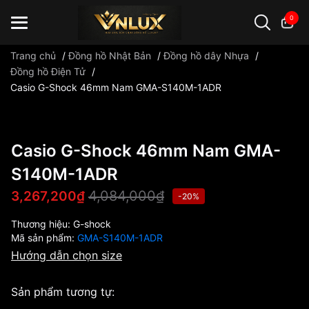
0
Trang chủ
/
Đồng hồ Nhật Bản
/
Đồng hồ dây Nhựa
/
Đồng hồ Điện Tử
/
Casio G-Shock 46mm Nam GMA-S140M-1ADR
Đồng hồ casio
đồng hồ G-Shock
đồng hồ Orient
...
Casio G-Shock 46mm Nam GMA-
S140M-1ADR
4,084,000₫
3,267,200₫
-20%
Thương hiệu:
G-shock
Mã sản phẩm:
GMA-S140M-1ADR
Hướng dẫn chọn size
Sản phẩm tương tự: