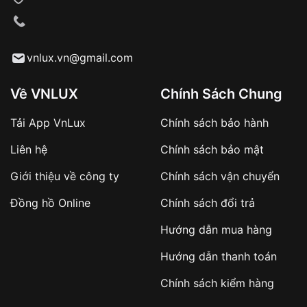
VNLUX tiến hành giao hàng đến địa chỉ yêu
cầu
Từ khóa SEO:
vnlux.vn@gmail.com
Về VNLUX
Chính Sách Chung
Tải App VnLux
Chính sách bảo hành
Áp dụng với các đơn hàng giá trị cao hoặc
Liên hệ
Chính sách bảo mật
sản phẩm đặc biệt
Khách hàng cần
đặt cọc trước 10% giá trị đơn
Giới thiệu về công ty
Chính sách vận chuyển
hàng
Số tiền còn lại thanh toán khi nhận hàng hoặc
Đồng hồ Online
Chính sách đổi trả
theo thỏa thuận
Hướng dẫn mua hàng
Lợi ích của việc đặt cọc:
Hướng dẫn thanh toán
✔️ Đảm bảo xử lý đơn hàng nhanh chóng
Chính sách kiểm hàng
✔️ Hạn chế tình trạng hủy đơn không mong
muốn