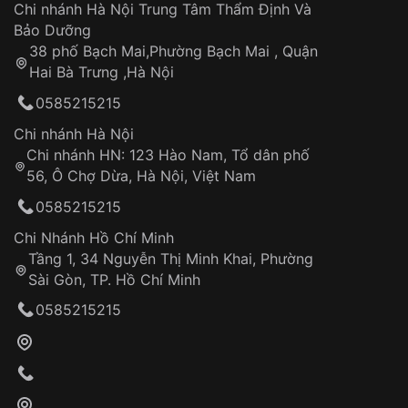
Áp dụng cho tất cả tỉnh thành trên toàn quốc
Dây đeo
Chi nhánh Hà Nội Trung Tâm Thẩm Định Và
Thời gian tính từ khi xác nhận đơn hàng thành
Vỏ đồng hồ
Bảo Dưỡng
công
Sản phẩm đã bị:
38 phố Bạch Mai,Phường Bạch Mai , Quận
Tự ý sửa chữa
Hai Bà Trưng ,Hà Nội
Can thiệp tại các nơi không thuộc hệ
0585215215
thống VNLUX
Hotline: 0585 215 215
Chi nhánh Hà Nội
Chi nhánh HN: 123 Hào Nam, Tổ dân phố
Từ khóa SEO:
56, Ô Chợ Dừa, Hà Nội, Việt Nam
Hỗ trợ nhanh chóng – minh bạch
0585215215
Đảm bảo quyền lợi khách hàng
Đồng hành cùng khách hàng trong suốt quá
Chi Nhánh Hồ Chí Minh
trình sử dụng
Tầng 1, 34 Nguyễn Thị Minh Khai, Phường
Sài Gòn, TP. Hồ Chí Minh
Giao hàng tận nơi
0585215215
Khách hàng kiểm tra và thanh toán trực tiếp
cho nhân viên giao hàng
Xác nhận đơn hàng và thanh toán