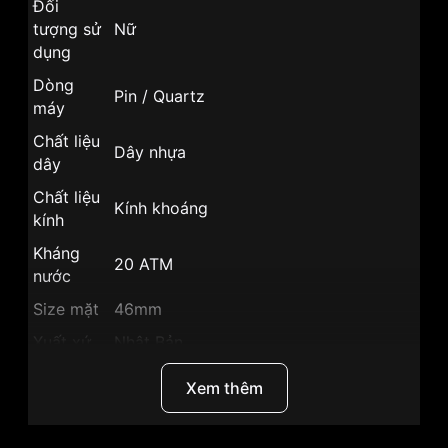
Đối
tượng sử
Nữ
dụng
Dòng
Pin / Quartz
máy
Chất liệu
Dây nhựa
dây
Chất liệu
Kính khoáng
kính
Kháng
20 ATM
nước
Size mặt
46mm
Xuất xứ
Nhật Bản
Chất liệu
Vỏ Nhựa
Xem thêm
vỏ
Hình
Mặt tròn