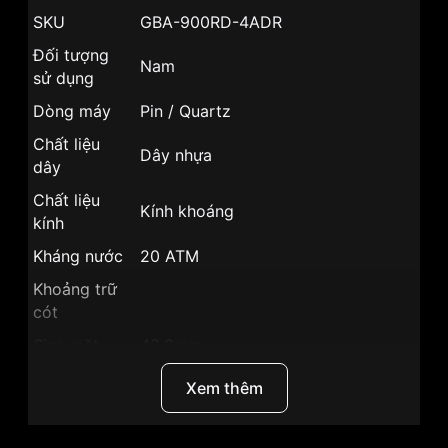
SKU
GBA-900RD-4ADR
Đối tượng
Nam
sử dụng
Dòng máy
Pin / Quartz
Chất liệu
Dây nhựa
dây
Chất liệu
Kính khoáng
kính
Kháng nước
20 ATM
Khoảng trữ
cót
Size mặt
48.9mm
Xuất xứ
Nhật Bản
Xem thêm
Chất liệu vỏ
Vỏ Nhựa
Hình dạng
Mặt tròn