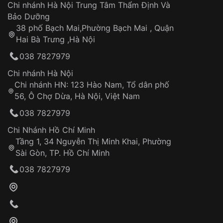
Áp dụng cho tất cả tỉnh thành trên toàn quốc
Dây đeo
Chi nhánh Hà Nội Trung Tâm Thẩm Định Và
Thời gian tính từ khi xác nhận đơn hàng thành
Vỏ đồng hồ
Bảo Dưỡng
công
Sản phẩm đã bị:
38 phố Bạch Mai,Phường Bạch Mai , Quận
Tự ý sửa chữa
Hai Bà Trưng ,Hà Nội
Can thiệp tại các nơi không thuộc hệ
038 7827979
thống VNLUX
Hotline: 0585 215 215
Chi nhánh Hà Nội
Chi nhánh HN: 123 Hào Nam, Tổ dân phố
Từ khóa SEO:
56, Ô Chợ Dừa, Hà Nội, Việt Nam
Hỗ trợ nhanh chóng – minh bạch
038 7827979
Đảm bảo quyền lợi khách hàng
Đồng hành cùng khách hàng trong suốt quá
Chi Nhánh Hồ Chí Minh
trình sử dụng
Tầng 1, 34 Nguyễn Thị Minh Khai, Phường
Sài Gòn, TP. Hồ Chí Minh
Giao hàng tận nơi
038 7827979
Khách hàng kiểm tra và thanh toán trực tiếp
cho nhân viên giao hàng
Xác nhận đơn hàng và thanh toán