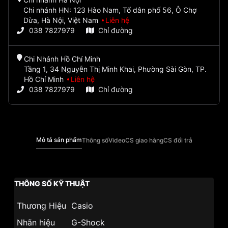
Chi nhánh HN: 123 Hào Nam, Tổ dân phố 56, Ô Chợ
Dừa, Hà Nội, Việt Nam
Liên hệ
038 7827979
Chỉ đường
Chi Nhánh Hồ Chí Minh
Tầng 1, 34 Nguyễn Thị Minh Khai, Phường Sài Gòn, TP.
Hồ Chí Minh
Liên hệ
038 7827979
Chỉ đường
Mô tả sản phẩm
Thông số
Video
CS giao hàng
CS đổi trả
THÔNG SỐ KỸ THUẬT
Thương Hiệu
Casio
Nhãn hiệu
G-Shock