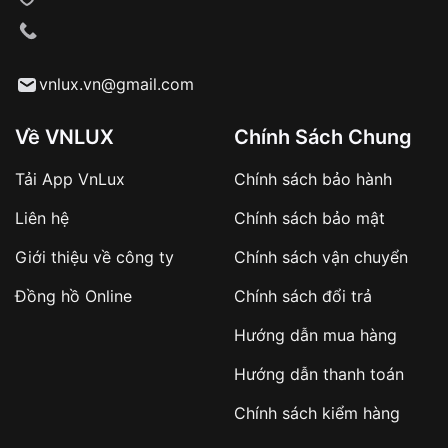
VNLUX tiến hành giao hàng đến địa chỉ yêu
cầu
Từ khóa SEO:
vnlux.vn@gmail.com
Về VNLUX
Chính Sách Chung
Tải App VnLux
Chính sách bảo hành
Áp dụng với các đơn hàng giá trị cao hoặc
Liên hệ
Chính sách bảo mật
sản phẩm đặc biệt
Khách hàng cần
đặt cọc trước 10% giá trị đơn
Giới thiệu về công ty
Chính sách vận chuyển
hàng
Số tiền còn lại thanh toán khi nhận hàng hoặc
Đồng hồ Online
Chính sách đổi trả
theo thỏa thuận
Hướng dẫn mua hàng
Lợi ích của việc đặt cọc:
Hướng dẫn thanh toán
✔️ Đảm bảo xử lý đơn hàng nhanh chóng
Chính sách kiểm hàng
✔️ Hạn chế tình trạng hủy đơn không mong
muốn