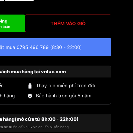
ping
THÊM VÀO GIỎ
h toán
đặt mua
0795 496 789
(8:30 - 22:00)
sách mua hàng tại vnlux.com
ển
Thay pin miễn phí trọn đời
h hãng
Bảo hành trọn gói 5 năm
a hàng(mở cửa từ 8h:00 - 22h:00)
iên hệ trước để vnlux.vn chuẩn bị sẵn hàng