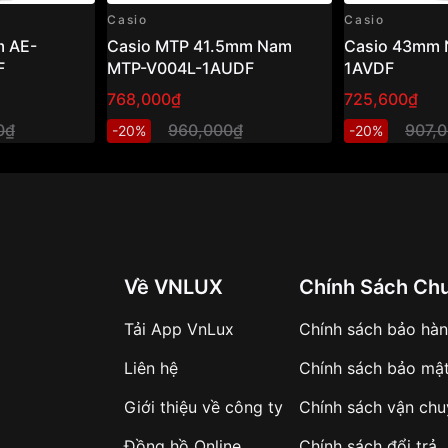
Casio
Casio
 AE-
Casio MTP 41.5mm Nam
Casio 43mm 
F
MTP-V004L-1AUDF
1AVDF
768,000₫
725,600₫
0₫
960,000₫
907,
-20%
-20%
Về VNLUX
Chính Sách Ch
Tải App VnLux
Chính sách bảo hà
Liên hệ
Chính sách bảo mậ
Giới thiệu về công ty
Chính sách vận ch
Đồng hồ Online
Chính sách đổi trả