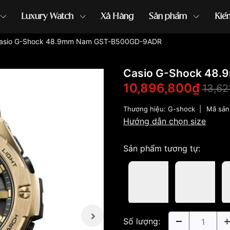
Luxury Watch
Xả Hàng
Sản phẩm
Kiế
asio G-Shock 48.9mm Nam GST-B500GD-9ADR
ồng hồ G-Shock
đồng hồ Orient
...
Casio G-Shock 48
10,896,800₫
13,62
Thương hiệu:
G-shock
|
Mã sản
Hướng dẫn chọn size
Sản phẩm tương tự:
Số lượng: