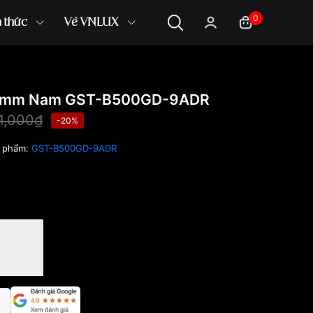
0
n thức
Về VNLUX
.9mm Nam GST-B500GD-9ADR
1,000₫
-20%
 phẩm:
GST-B500GD-9ADR