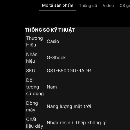
Mô tả sản phẩm
Thông số
Video
CS g
THÔNG SỐ KỸ THUẬT
Thương
Casio
Hiệu
Nhãn
G-Shock
hiệu
SKU
GST-B500GD-9ADR
Đối
tượng
Nam
sử dụng
Dòng
Năng lượng mặt trời
máy
Chất
Nhựa resin / Thép không gỉ
liệu dây