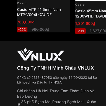
Casio
Casio
Casio MTP 41.5mm Nam
Casio 45mm Nam
MTP-V004L-7AUDF
1200WHD-1AVD
768,000₫
1,301,600₫
960,000₫
-20%
1,627,00
-20%
Công Ty TNHH Minh Châu VNLUX
GPKD số 0316487950 cấp ngày 14/09/2023 tại Sở
kế hoạch và Đầu tư TP.HCM.
Chi nhánh Hà Nội Trung Tâm Thẩm Định Và
Bảo Dưỡng
38 phố Bạch Mai,Phường Bạch Mai , Quận