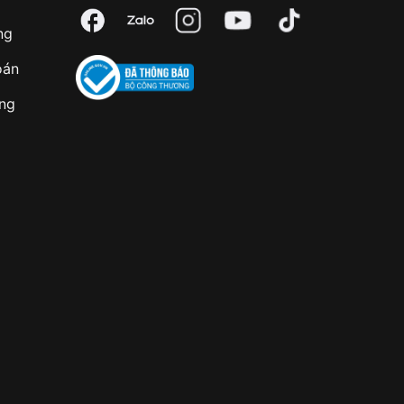
ng
oán
àng