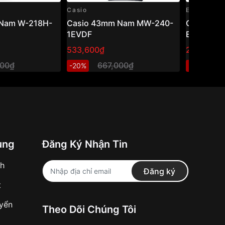
Casio
Edifice
Nam W-218H-
Casio 43mm Nam MW-240-
Casio Edi
1EVDF
EFR-526L
533,600₫
2,740,80
000₫
667,000₫
3
-20%
-20%
ung
Đăng Ký Nhận Tin
nh
Đăng ký
t
uyển
Theo Dõi Chúng Tôi