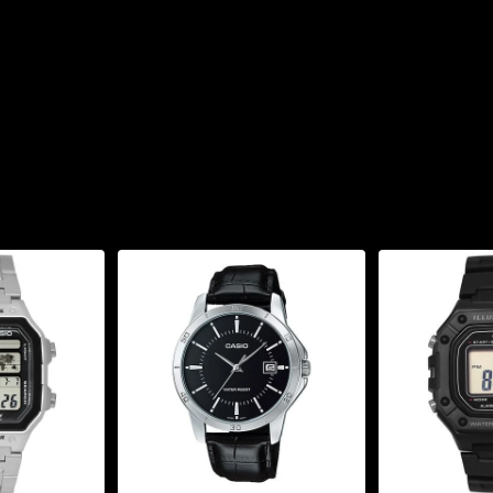
 giới, đồng hồ bấm giờ,
ch thứ, lịch ngày, giờ,
.9mm Nam GST-