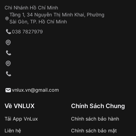
Đảm bảo quyền lợi khách hàng
Đồng hành cùng khách hàng trong suốt quá
Chi Nhánh Hồ Chí Minh
trình sử dụng
Tầng 1, 34 Nguyễn Thị Minh Khai, Phường
Sài Gòn, TP. Hồ Chí Minh
Giao hàng tận nơi
038 7827979
Khách hàng kiểm tra và thanh toán trực tiếp
cho nhân viên giao hàng
Xác nhận đơn hàng và thanh toán
VNLUX tiến hành giao hàng đến địa chỉ yêu
cầu
Từ khóa SEO:
vnlux.vn@gmail.com
Về VNLUX
Chính Sách Chung
Tải App VnLux
Chính sách bảo hành
Áp dụng với các đơn hàng giá trị cao hoặc
Liên hệ
Chính sách bảo mật
sản phẩm đặc biệt