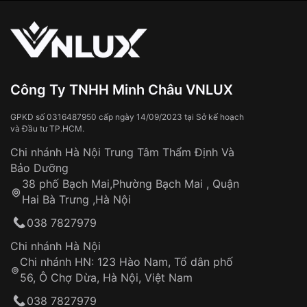
vận chuyển toàn quốc
Sử dụng sai cách như:
Từ khóa SEO:
Tiếp xúc với hóa chất, chất tẩy rửa
Đeo đồng hồ khi tắm nước nóng, xông
hơi
Đồng hồ bị hư hỏng do:
Công Ty TNHH Minh Châu VNLUX
Va đập, rơi vỡ
Thời gian vận chuyển trung bình:
Tai nạn hoặc tác động từ bên ngoài
3 – 5 ngày
GPKD số 0316487950 cấp ngày 14/09/2023 tại Sở kế hoạch
và Đầu tư TP.HCM.
làm việc
Hao mòn tự nhiên theo thời gian:
Áp dụng cho tất cả tỉnh thành trên toàn quốc
Dây đeo
Chi nhánh Hà Nội Trung Tâm Thẩm Định Và
Thời gian tính từ khi xác nhận đơn hàng thành
Vỏ đồng hồ
Bảo Dưỡng
công
Sản phẩm đã bị:
38 phố Bạch Mai,Phường Bạch Mai , Quận
Tự ý sửa chữa
Hai Bà Trưng ,Hà Nội
Can thiệp tại các nơi không thuộc hệ
038 7827979
thống VNLUX
Hotline: 0585 215 215
Chi nhánh Hà Nội
Chi nhánh HN: 123 Hào Nam, Tổ dân phố
Từ khóa SEO:
56, Ô Chợ Dừa, Hà Nội, Việt Nam
Hỗ trợ nhanh chóng – minh bạch
038 7827979