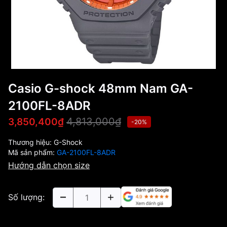
Casio G-shock 48mm Nam GA-
2100FL-8ADR
4,813,000₫
3,850,400₫
-20%
Thương hiệu:
G-Shock
Mã sản phẩm:
GA-2100FL-8ADR
Hướng dẫn chọn size
Số lượng: