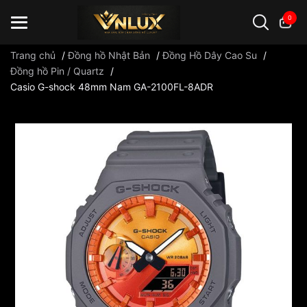
0
Trang chủ
/
Đồng hồ Nhật Bản
/
Đồng Hồ Dây Cao Su
/
Đồng hồ Pin / Quartz
/
Casio G-shock 48mm Nam GA-2100FL-8ADR
Đồng hồ casio
đồng hồ G-Shock
đồng hồ Orient
...