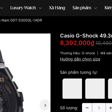
Luxury Watch
Xả Hàng
Sản phẩm
Kiế
m Nam GST-S300GL-1ADR
ồng hồ G-Shock
đồng hồ Orient
...
Casio G-Shock 49
8,392,000₫
10,490
Thương hiệu:
G-shock
|
Mã sản
Hướng dẫn chọn size
Sản phẩm tương tự:
Số lượng: