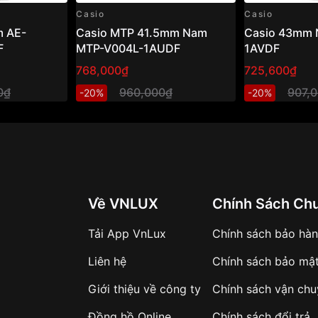
Casio
Casio
 AE-
Casio MTP 41.5mm Nam
Casio 43mm 
F
MTP-V004L-1AUDF
1AVDF
768,000₫
725,600₫
0₫
960,000₫
907,
-20%
-20%
Về VNLUX
Chính Sách Ch
Tải App VnLux
Chính sách bảo hà
Liên hệ
Chính sách bảo mậ
Giới thiệu về công ty
Chính sách vận ch
Đồng hồ Online
Chính sách đổi trả