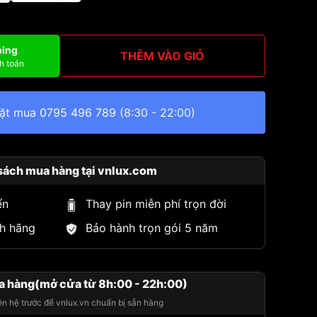
ping
THÊM VÀO GIỎ
h toán
đặt mua
0795 496 789
(8:30 - 22:00)
sách mua hàng tại vnlux.com
ển
Thay pin miễn phí trọn đời
h hãng
Bảo hành trọn gói 5 năm
a hàng(mở cửa từ 8h:00 - 22h:00)
iên hệ trước để vnlux.vn chuẩn bị sẵn hàng