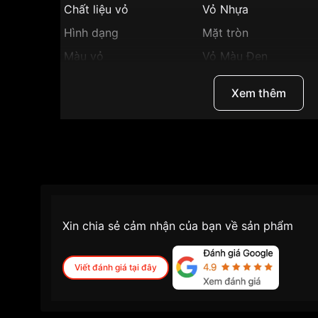
Chất liệu vỏ
Vỏ Nhựa
Hình dạng
Mặt tròn
Màu vỏ
Vỏ Màu Đen
Phong cách
Thể thao, Trẻ trung, c
Xem thêm
Tiết kiệm năng lượng
động chỉnh giờ, tiết
Tính năng
bấm giờ, hẹn giờ, đế
lịch tự động, giờ, phú
Độ dày
15.3mm
Màu mặt
Mặt đen
Những sản phẩm tương tự
"Casio G-Shock 4
Xin chia sẻ cảm nhận của bạn về sản phẩm
1ADR":
Viết đánh giá tại đây