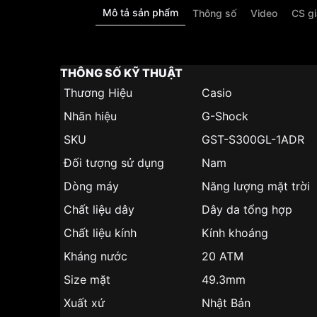
Mô tả sản phẩm
Thông số
Video
CS g
THÔNG SỐ KỸ THUẬT
Thương Hiệu
Casio
Nhãn hiệu
G-Shock
SKU
GST-S300GL-1ADR
Đối tượng sử dụng
Nam
Dòng máy
Năng lượng mặt trời
Chất liệu dây
Dây da tổng hợp
Chất liệu kính
Kính khoáng
Kháng nước
20 ATM
Size mặt
49.3mm
Xuất xứ
Nhật Bản