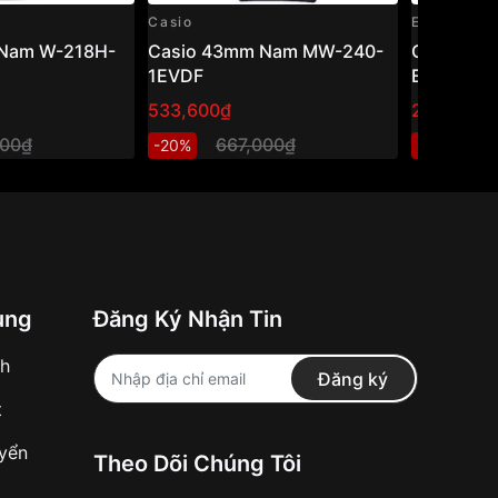
Casio
Edifice
Nam W-218H-
Casio 43mm Nam MW-240-
Casio Edi
1EVDF
EFR-526L
533,600₫
2,740,80
000₫
667,000₫
3
-20%
-20%
ung
Đăng Ký Nhận Tin
nh
Đăng ký
t
uyển
Theo Dõi Chúng Tôi