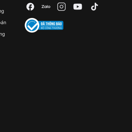
ng
oán
àng