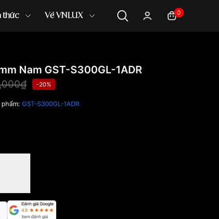
0
n thức
Về VNLUX
.3mm Nam GST-S300GL-1ADR
,000₫
-20%
 phẩm:
GST-S300GL-1ADR