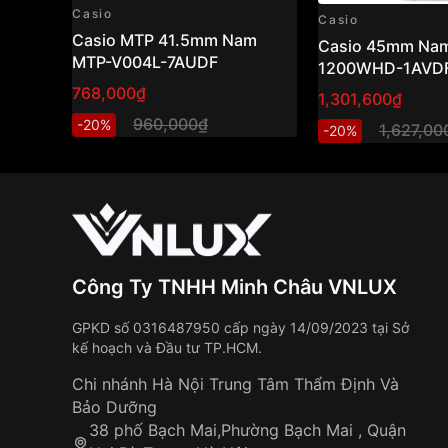
Casio
Casio
Casio MTP 41.5mm Nam
Casio 45mm Nam
MTP-V004L-7AUDF
1200WHD-1AVD
768,000₫
1,301,600₫
960,000₫
-20%
1,627,00
-20%
Công Ty TNHH Minh Châu VNLUX
GPKD số 0316487950 cấp ngày 14/09/2023 tại Sở
kế hoạch và Đầu tư TP.HCM.
Chi nhánh Hà Nội Trung Tâm Thẩm Định Và
Bảo Dưỡng
38 phố Bạch Mai,Phường Bạch Mai , Quận