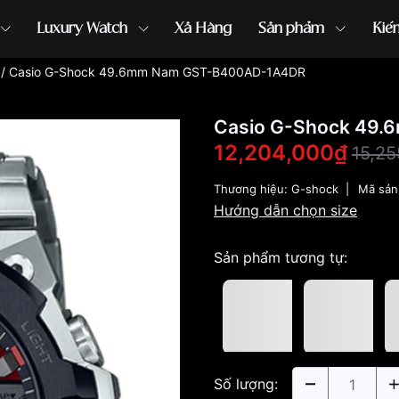
Luxury Watch
Xả Hàng
Sản phẩm
Kiế
/
Casio G-Shock 49.6mm Nam GST-B400AD-1A4DR
ồng hồ G-Shock
đồng hồ Orient
...
Casio G-Shock 49
12,204,000₫
15,2
Thương hiệu:
G-shock
|
Mã sản
Hướng dẫn chọn size
Sản phẩm tương tự:
Số lượng: