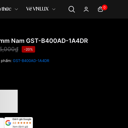
0
n thức
Về VNLUX
.6mm Nam GST-B400AD-1A4DR
55,000₫
-20%
 phẩm:
GST-B400AD-1A4DR