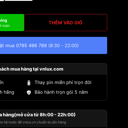
ping
THÊM VÀO GIỎ
h toán
đặt mua
0795 496 789
(8:30 - 22:00)
sách mua hàng tại vnlux.com
ển
Thay pin miễn phí trọn đời
h hãng
Bảo hành trọn gói 5 năm
a hàng(mở cửa từ 8h:00 - 22h:00)
iên hệ trước để vnlux.vn chuẩn bị sẵn hàng