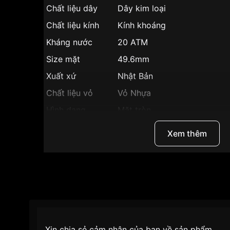
Chất liệu dây
Dây kim loại
Chất liệu kính
Kính khoáng
Kháng nước
20 ATM
Size mặt
49.6mm
Xuất xứ
Nhật Bản
Chất liệu vỏ
Vỏ Nhựa
Hình dạng
Mặt tròn
Màu vỏ
Vỏ Màu Bạc
Xem thêm
Phong cách
Trẻ trung, Sang trọng
Mobi Link, kết nối ứng dụng t
la bàn điện tử, phong vũ biể
Tính năng
chỉnh giờ, tiết kiệm năng lư
giờ, đếm ngược, hai đèn LED, 
giây
Độ dày
12.9mm
Xin chia sẻ cảm nhận của bạn về sản phẩm