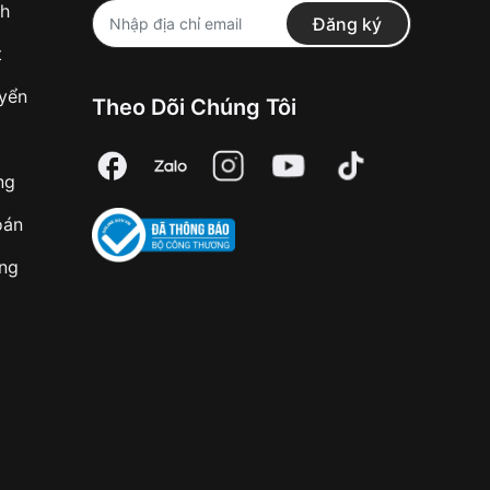
nh
Đăng ký
t
uyển
Theo Dõi Chúng Tôi
ng
oán
àng