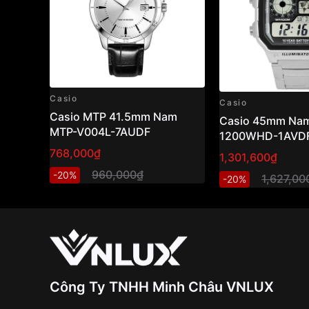
Casio
Casio
Casio MTP 41.5mm Nam
Casio 45mm Nam
MTP-V004L-7AUDF
1200WHD-1AVD
768,000₫
1,301,600₫
960,000₫
-20%
1,627,00
-20%
Công Ty TNHH Minh Châu VNLUX