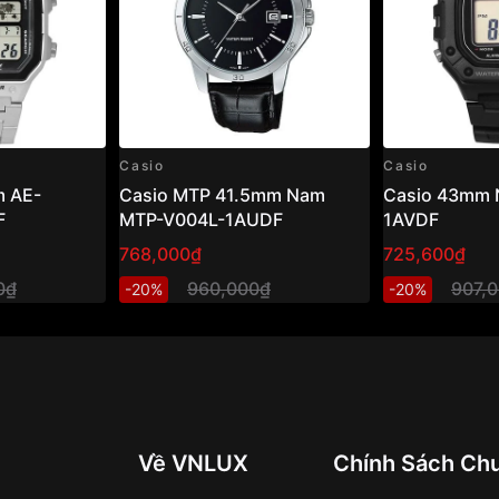
Casio
Casio
 AE-
Casio MTP 41.5mm Nam
Casio 43mm 
F
MTP-V004L-1AUDF
1AVDF
768,000₫
725,600₫
0₫
960,000₫
907,
-20%
-20%
Về VNLUX
Chính Sách Ch