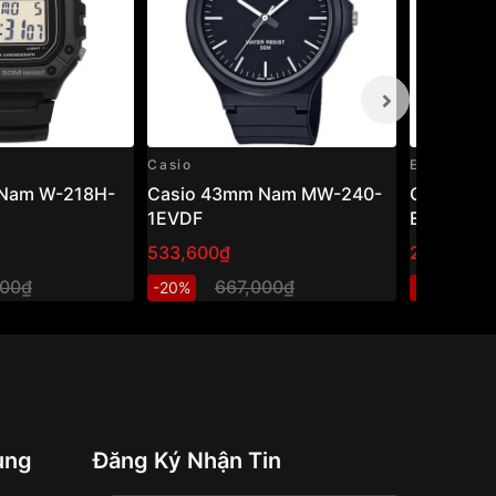
Casio
Edifice
Nam W-218H-
Casio 43mm Nam MW-240-
Casio Edi
1EVDF
EFR-526L
533,600₫
2,740,80
000₫
667,000₫
3
-20%
-20%
ung
Đăng Ký Nhận Tin