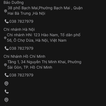
Thời gian tính từ khi xác nhận đơn hàng thành
Vỏ đồng hồ
Bảo Dưỡng
công
Sản phẩm đã bị:
38 phố Bạch Mai,Phường Bạch Mai , Quận
Tự ý sửa chữa
Hai Bà Trưng ,Hà Nội
Can thiệp tại các nơi không thuộc hệ
038 7827979
thống VNLUX
Hotline: 0585 215 215
Chi nhánh Hà Nội
Chi nhánh HN: 123 Hào Nam, Tổ dân phố
Từ khóa SEO:
56, Ô Chợ Dừa, Hà Nội, Việt Nam
Hỗ trợ nhanh chóng – minh bạch
038 7827979
Đảm bảo quyền lợi khách hàng
Đồng hành cùng khách hàng trong suốt quá
Chi Nhánh Hồ Chí Minh
trình sử dụng
Tầng 1, 34 Nguyễn Thị Minh Khai, Phường
Sài Gòn, TP. Hồ Chí Minh
Giao hàng tận nơi
038 7827979
Khách hàng kiểm tra và thanh toán trực tiếp
cho nhân viên giao hàng
Xác nhận đơn hàng và thanh toán
VNLUX tiến hành giao hàng đến địa chỉ yêu