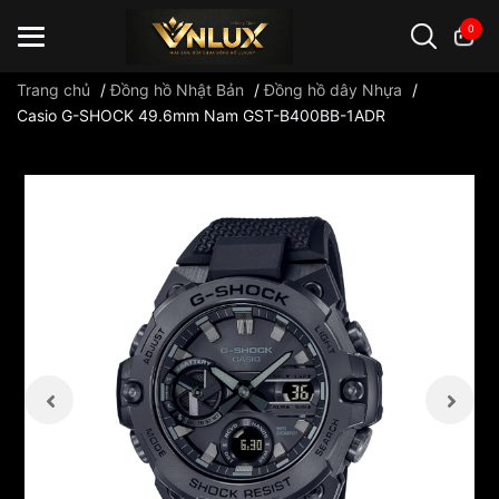
0
Trang chủ
/
Đồng hồ Nhật Bản
/
Đồng hồ dây Nhựa
/
Casio G-SHOCK 49.6mm Nam GST-B400BB-1ADR
Đồng hồ casio
đồng hồ G-Shock
đồng hồ Orient
...