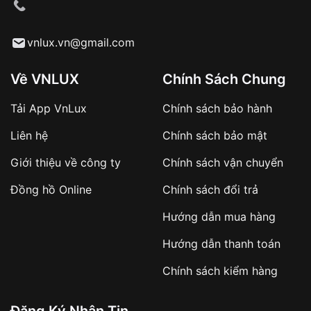
cầu
Từ khóa SEO:
vnlux.vn@gmail.com
Về VNLUX
Chính Sách Chung
Tải App VnLux
Chính sách bảo hành
Áp dụng với các đơn hàng giá trị cao hoặc
Liên hệ
Chính sách bảo mật
sản phẩm đặc biệt
Khách hàng cần
đặt cọc trước 10% giá trị đơn
Giới thiệu về công ty
Chính sách vận chuyển
hàng
Số tiền còn lại thanh toán khi nhận hàng hoặc
Đồng hồ Online
Chính sách đổi trả
theo thỏa thuận
Hướng dẫn mua hàng
Lợi ích của việc đặt cọc:
Hướng dẫn thanh toán
✔️ Đảm bảo xử lý đơn hàng nhanh chóng
Chính sách kiểm hàng
✔️ Hạn chế tình trạng hủy đơn không mong
muốn
Đăng Ký Nhận Tin