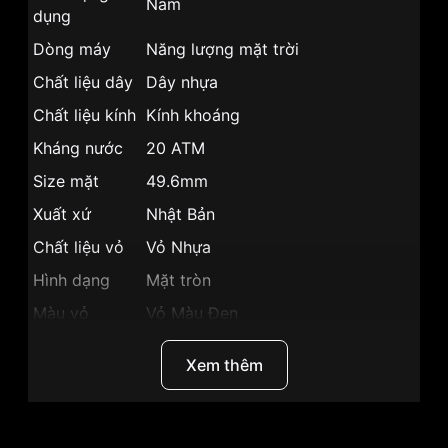
Nam
dụng
Dòng máy
Năng lượng mặt trời
Chất liệu dây
Dây nhựa
Chất liệu kính
Kính khoáng
Kháng nước
20 ATM
Size mặt
49.6mm
Xuất xứ
Nhật Bản
Chất liệu vỏ
Vỏ Nhựa
Hình dạng
Mặt tròn
Màu vỏ
Vỏ Màu Đen
Phong cách
Thể thao
Xem thêm
Lịch ngày, 3 mặt 6 kim, Dạ quang,
Tính năng
Chronograph
Độ dày
12.9mm