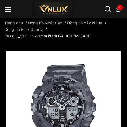
0
Trang chủ
/
Đồng hồ Nhật Bản
/
Đồng hồ dây Nhựa
/
Đồng hồ Pin / Quartz
/
Casio G_SHOCK 49mm Nam GA-100CM-8ADR
Đồng hồ casio
đồng hồ G-Shock
đồng hồ Orient
...