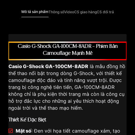
Mô tả sản phẩm
Thông số
Video
CS giao hàng
CS đổi trả
Casio G-Shock GA-100CM-8ADR – Phiên Bản
Camouflage Mạnh Mẽ
Casio G-Shock GA-100CM-8ADR
là mẫu đồng hồ
thể thao nổi bật trong dòng G-Shock, với thiết kế
camouflage độc đáo và tính năng vượt trội. Được
trang bị công nghệ tiên tiến, GA-100CM-8ADR
không chỉ là phụ kiện thời trang mà còn là công cụ
hỗ trợ đắc lực cho những ai yêu thích hoạt động
ngoài trời và thể thao mạo hiểm.
Thiết Kế Đặc Biệt
Mặt số
: Đen với họa tiết camouflage xám, tạo