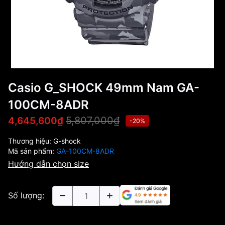
Casio G_SHOCK 49mm Nam GA-
100CM-8ADR
5,807,000₫
4,645,600₫
-20%
Thương hiệu:
G-shock
Mã sản phẩm:
GA-100CM-8ADR
Hướng dẫn chọn size
Số lượng: