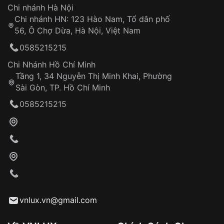
Hotline: 0585 215 215
Chi nhánh Hà Nội
Chi nhánh HN: 123 Hào Nam, Tổ dân phố
Từ khóa SEO:
56, Ô Chợ Dừa, Hà Nội, Việt Nam
Hỗ trợ nhanh chóng – minh bạch
0585215215
Đảm bảo quyền lợi khách hàng
Đồng hành cùng khách hàng trong suốt quá
Chi Nhánh Hồ Chí Minh
trình sử dụng
Tầng 1, 34 Nguyễn Thị Minh Khai, Phường
Sài Gòn, TP. Hồ Chí Minh
Giao hàng tận nơi
0585215215
Khách hàng kiểm tra và thanh toán trực tiếp
cho nhân viên giao hàng
Xác nhận đơn hàng và thanh toán
VNLUX tiến hành giao hàng đến địa chỉ yêu
cầu
Từ khóa SEO:
vnlux.vn@gmail.com