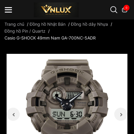
0
Trang chủ
/
Đồng hồ Nhật Bản
/
Đồng hồ dây Nhựa
/
Đồng hồ Pin / Quartz
/
Casio G-SHOCK 49mm Nam GA-700NC-5ADR
Đồng hồ casio
đồng hồ G-Shock
đồng hồ Orient
...