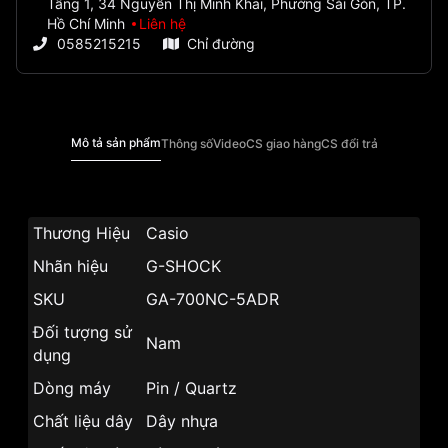
Tầng 1, 34 Nguyễn Thị Minh Khai, Phường Sài Gòn, TP.
Hồ Chí Minh
Liên hệ
0585215215
Chỉ đường
Mô tả sản phẩm
Thông số
Video
CS giao hàng
CS đổi trả
Thương Hiệu
Casio
Nhãn hiệu
G-SHOCK
SKU
GA-700NC-5ADR
Đối tượng sử
Nam
dụng
Dòng máy
Pin / Quartz
Chất liệu dây
Dây nhựa