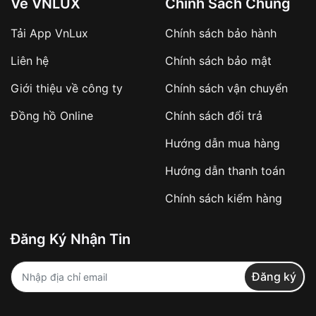
Về VNLUX
Chính Sách Chung
Tải App VnLux
Chính sách bảo hành
Áp dụng với các đơn hàng giá trị cao hoặc
Liên hệ
Chính sách bảo mật
sản phẩm đặc biệt
Khách hàng cần
đặt cọc trước 10% giá trị đơn
Giới thiệu về công ty
Chính sách vận chuyển
hàng
Số tiền còn lại thanh toán khi nhận hàng hoặc
Đồng hồ Online
Chính sách đổi trả
theo thỏa thuận
Hướng dẫn mua hàng
Lợi ích của việc đặt cọc:
Hướng dẫn thanh toán
✔️ Đảm bảo xử lý đơn hàng nhanh chóng
Chính sách kiểm hàng
✔️ Hạn chế tình trạng hủy đơn không mong
muốn
Đăng Ký Nhận Tin
Từ khóa SEO:
Đăng ký