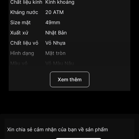
Chất liệu kính
Kính khoáng
Kháng nước
20 ATM
Size mặt
49mm
Xuất xứ
Nhật Bản
Chất liệu vỏ
Vỏ Nhựa
Hình dạng
Mặt tròn
Màu vỏ
Vỏ Màu Nâu
Phong cách
Thể thao
Xem thêm
Lịch ngày, 3 mặt 6 kim, Dạ quang,
Tính năng
Chronograph
Độ dày
18.5mm
Thương Hiệu
Casio
Màu mặt
Mặt nâu
Nhãn hiệu
G-SHOCK
Chính sách vận chuyển VNLUX
Xin chia sẻ cảm nhận của bạn về sản phẩm
Những sản phẩm tương tự
"Casio G-SHOCK 49mm
tiện lợi –
SKU
GA-700NC-5ADR
Nam GA-700NC-5ADR":
nhanh chóng – minh bạch