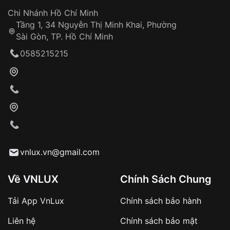
Đảm bảo quyền lợi khách hàng
Đồng hành cùng khách hàng trong suốt quá
Chi Nhánh Hồ Chí Minh
trình sử dụng
Tầng 1, 34 Nguyễn Thị Minh Khai, Phường
Sài Gòn, TP. Hồ Chí Minh
Giao hàng tận nơi
0585215215
Khách hàng kiểm tra và thanh toán trực tiếp
cho nhân viên giao hàng
Xác nhận đơn hàng và thanh toán
VNLUX tiến hành giao hàng đến địa chỉ yêu
cầu
Từ khóa SEO:
vnlux.vn@gmail.com
Về VNLUX
Chính Sách Chung
Tải App VnLux
Chính sách bảo hành
Áp dụng với các đơn hàng giá trị cao hoặc
Liên hệ
Chính sách bảo mật
sản phẩm đặc biệt