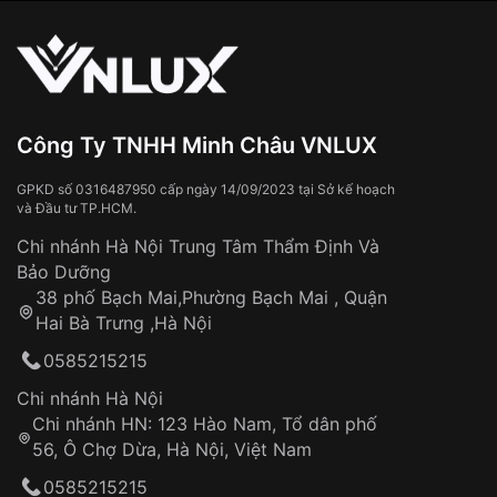
vận chuyển toàn quốc
Sử dụng sai cách như:
Từ khóa SEO:
Tiếp xúc với hóa chất, chất tẩy rửa
Đeo đồng hồ khi tắm nước nóng, xông
hơi
Đồng hồ bị hư hỏng do:
Công Ty TNHH Minh Châu VNLUX
Va đập, rơi vỡ
Thời gian vận chuyển trung bình:
Tai nạn hoặc tác động từ bên ngoài
3 – 5 ngày
GPKD số 0316487950 cấp ngày 14/09/2023 tại Sở kế hoạch
và Đầu tư TP.HCM.
làm việc
Hao mòn tự nhiên theo thời gian:
Áp dụng cho tất cả tỉnh thành trên toàn quốc
Dây đeo
Chi nhánh Hà Nội Trung Tâm Thẩm Định Và
Thời gian tính từ khi xác nhận đơn hàng thành
Vỏ đồng hồ
Bảo Dưỡng
công
Sản phẩm đã bị:
38 phố Bạch Mai,Phường Bạch Mai , Quận
Tự ý sửa chữa
Hai Bà Trưng ,Hà Nội
Can thiệp tại các nơi không thuộc hệ
0585215215
thống VNLUX
Hotline: 0585 215 215
Chi nhánh Hà Nội
Chi nhánh HN: 123 Hào Nam, Tổ dân phố
Từ khóa SEO:
56, Ô Chợ Dừa, Hà Nội, Việt Nam
Hỗ trợ nhanh chóng – minh bạch
0585215215