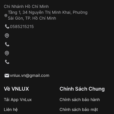
Đảm bảo quyền lợi khách hàng
Đồng hành cùng khách hàng trong suốt quá
Chi Nhánh Hồ Chí Minh
trình sử dụng
Tầng 1, 34 Nguyễn Thị Minh Khai, Phường
Sài Gòn, TP. Hồ Chí Minh
Giao hàng tận nơi
0585215215
Khách hàng kiểm tra và thanh toán trực tiếp
cho nhân viên giao hàng
Xác nhận đơn hàng và thanh toán
VNLUX tiến hành giao hàng đến địa chỉ yêu
cầu
Từ khóa SEO:
vnlux.vn@gmail.com
Về VNLUX
Chính Sách Chung
Tải App VnLux
Chính sách bảo hành
Áp dụng với các đơn hàng giá trị cao hoặc
Liên hệ
Chính sách bảo mật
sản phẩm đặc biệt