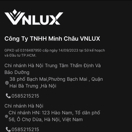
vận chuyển toàn quốc
Sử dụng sai cách như:
Từ khóa SEO:
Tiếp xúc với hóa chất, chất tẩy rửa
Đeo đồng hồ khi tắm nước nóng, xông
hơi
Đồng hồ bị hư hỏng do:
Công Ty TNHH Minh Châu VNLUX
Va đập, rơi vỡ
Thời gian vận chuyển trung bình:
Tai nạn hoặc tác động từ bên ngoài
3 – 5 ngày
GPKD số 0316487950 cấp ngày 14/09/2023 tại Sở kế hoạch
và Đầu tư TP.HCM.
làm việc
Hao mòn tự nhiên theo thời gian:
Áp dụng cho tất cả tỉnh thành trên toàn quốc
Dây đeo
Chi nhánh Hà Nội Trung Tâm Thẩm Định Và
Thời gian tính từ khi xác nhận đơn hàng thành
Vỏ đồng hồ
Bảo Dưỡng
công
Sản phẩm đã bị:
38 phố Bạch Mai,Phường Bạch Mai , Quận
Tự ý sửa chữa
Hai Bà Trưng ,Hà Nội
Can thiệp tại các nơi không thuộc hệ
0585215215
thống VNLUX
Hotline: 0585 215 215
Chi nhánh Hà Nội
Chi nhánh HN: 123 Hào Nam, Tổ dân phố
Từ khóa SEO:
56, Ô Chợ Dừa, Hà Nội, Việt Nam
Hỗ trợ nhanh chóng – minh bạch
0585215215