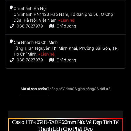
Chi nhánh Hà Nội
Chi nhánh HN: 123 Hào Nam, Tổ dân phố 56, Ô Chợ
Dừa, Hà Nội, Việt Nam
Liên hệ
038 7827979
Chỉ đường
Chi Nhánh Hồ Chí Minh
Tầng 1, 34 Nguyễn Thị Minh Khai, Phường Sài Gòn, TP.
Hồ Chí Minh
Liên hệ
038 7827979
Chỉ đường
Mô tả sản phẩm
Thông số
Video
CS giao hàng
CS đổi trả
Casio LTP-1274D-7ADF 22mm Nữ: Vẻ Đẹp Tinh Tế,
Thanh Lịch Cho Phái Đẹp