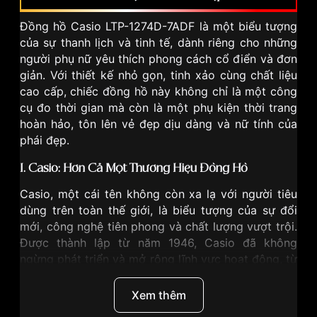
Đồng hồ Casio LTP-1274D-7ADF
là một biểu tượng
của sự thanh lịch và tinh tế, dành riêng cho những
người phụ nữ yêu thích phong cách cổ điển và đơn
giản. Với thiết kế nhỏ gọn, tinh xảo cùng chất liệu
cao cấp, chiếc đồng hồ này không chỉ là một công
cụ đo thời gian mà còn là một phụ kiện thời trang
hoàn hảo, tôn lên vẻ đẹp dịu dàng và nữ tính của
phái đẹp.
I. Casio: Hơn Cả Một Thương Hiệu Đồng Hồ
Casio
, một cái tên không còn xa lạ với người tiêu
dùng trên toàn thế giới, là biểu tượng của sự đổi
mới, công nghệ tiên phong và chất lượng vượt trội.
Được thành lập từ năm 1946, Casio đã không
ngừng phát triển và mở rộng lĩnh vực hoạt động, từ
máy tính, máy ảnh, nhạc cụ điện tử đến đồng hồ
đeo tay. Casio mang đến cho người dùng những
Xem thêm
sản phẩm đa dạng về mẫu mã, tính năng và phong