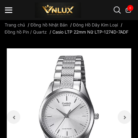
0
Trang chủ
/
Đồng hồ Nhật Bản
/
Đông Hồ Dây Kim Loại
/
Đồng hồ Pin / Quartz
/
Casio LTP 22mm Nữ LTP-1274D-7ADF
Đồng hồ casio
đồng hồ G-Shock
đồng hồ Orient
...