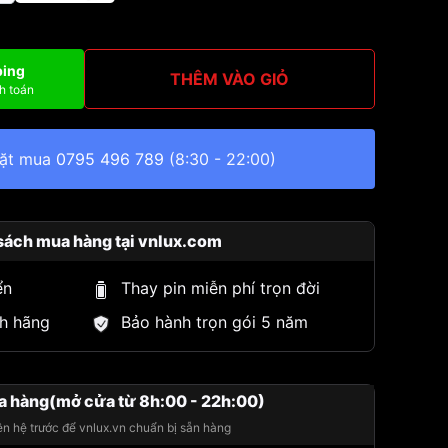
ping
THÊM VÀO GIỎ
h toán
đặt mua
0795 496 789
(8:30 - 22:00)
sách mua hàng tại vnlux.com
ển
Thay pin miễn phí trọn đời
h hãng
Bảo hành trọn gói 5 năm
a hàng(mở cửa từ 8h:00 - 22h:00)
iên hệ trước để vnlux.vn chuẩn bị sẵn hàng