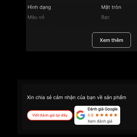
Hình dạng
Mặt tròn
Màu vỏ
Bạc
Phong cách
thời trang, san
Tính năng
Giờ, phút, giây
Xem thêm
Độ dày
8 mm
Màu mặt
Trắng
Những sản phẩm tương tự
"Casio LTP 23mm N
Xin chia sẻ cảm nhận của bạn về sản phẩm
Viết đánh giá tại đây