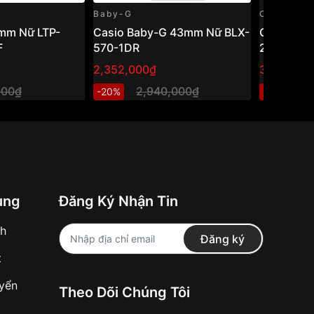
Baby-G
Casio
mm Nữ LTP-
Casio Baby-G 43mm Nữ BLX-
Casio Vi
F
570-1DR
24-7ELDF
2,352,000₫
384,000₫
000₫
2,940,000₫
4
-20%
-20%
ung
Đăng Ký Nhận Tin
nh
Đăng ký
t
uyển
Theo Dõi Chúng Tôi