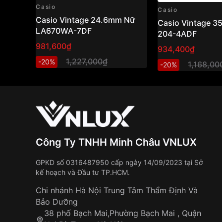
Casio
Casio
Casio Vintage 24.6mm Nữ
Casio Vintage 
LA670WA-7DF
204-4ADF
981,600₫
934,400₫
1,227,000₫
-20%
1,168,00
-20%
Công Ty TNHH Minh Châu VNLUX
GPKD số 0316487950 cấp ngày 14/09/2023 tại Sở
kế hoạch và Đầu tư TP.HCM.
Chi nhánh Hà Nội Trung Tâm Thẩm Định Và
Bảo Dưỡng
38 phố Bạch Mai,Phường Bạch Mai , Quận