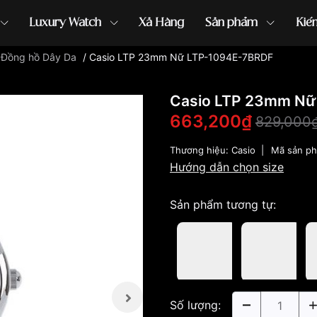
Luxury Watch
Xả Hàng
Sản phẩm
Kiế
/
Đồng hồ Dây Da
/
Casio LTP 23mm Nữ LTP-1094E-7BRDF
ồng hồ G-Shock
đồng hồ Orient
...
Casio LTP 23mm Nữ
663,200₫
829,000
Thương hiệu:
Casio
|
Mã sản p
Hướng dẫn chọn size
Sản phẩm tương tự:
Số lượng: