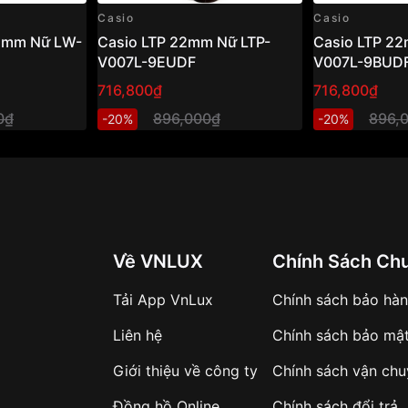
Casio
Casio
35mm Nữ LW-
Casio LTP 22mm Nữ LTP-
Casio LTP 22
V007L-9EUDF
V007L-9BUD
716,800₫
716,800₫
0₫
896,000₫
896,
-20%
-20%
Về VNLUX
Chính Sách Ch
Tải App VnLux
Chính sách bảo hà
Liên hệ
Chính sách bảo mậ
Giới thiệu về công ty
Chính sách vận ch
Đồng hồ Online
Chính sách đổi trả