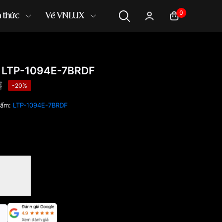
0
n thức
Về VNLUX
 LTP-1094E-7BRDF
₫
-20%
hẩm:
LTP-1094E-7BRDF