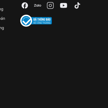
ng
oán
àng