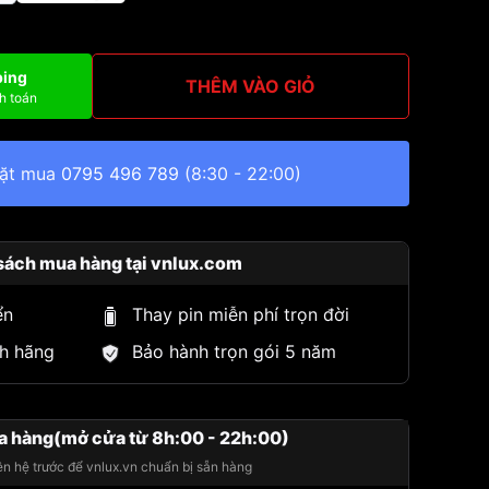
ping
THÊM VÀO GIỎ
h toán
đặt mua
0795 496 789
(8:30 - 22:00)
sách mua hàng tại vnlux.com
ển
Thay pin miễn phí trọn đời
h hãng
Bảo hành trọn gói 5 năm
a hàng(mở cửa từ 8h:00 - 22h:00)
iên hệ trước để vnlux.vn chuẩn bị sẵn hàng