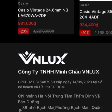
Casio
Casio
Casio Vintage 24.6mm Nữ
Casio Vintage 
LA670WA-7DF
204-4ADF
981,600₫
934,400₫
1,227,000₫
-20%
1,168,00
-20%
Công Ty TNHH Minh Châu VNLUX
GPKD số 0316487950 cấp ngày 14/09/2023 tại Sở
kế hoạch và Đầu tư TP.HCM.
Chi nhánh Hà Nội Trung Tâm Thẩm Định Và
Bảo Dưỡng
38 phố Bạch Mai,Phường Bạch Mai , Quận