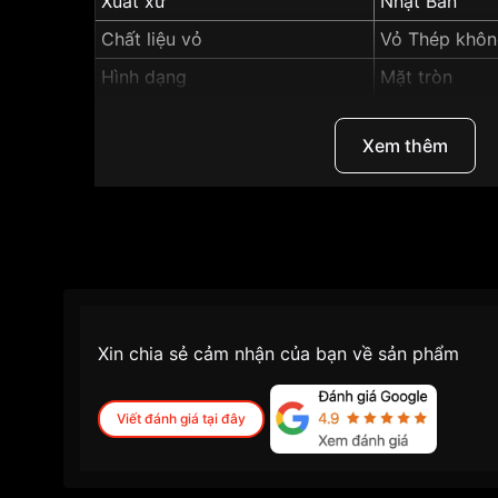
Xuất xứ
Nhật Bản
Chất liệu vỏ
Vỏ Thép khôn
Hình dạng
Mặt tròn
Màu vỏ
Vỏ Màu Bạc
Xem thêm
Những sản phẩm tương tự
"Casio LTP 25mm N
Xin chia sẻ cảm nhận của bạn về sản phẩm
Viết đánh giá tại đây