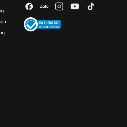
ng
oán
àng