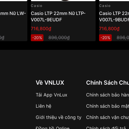
Casio
Casio
35mm Nữ LW-
Casio LTP 22mm Nữ LTP-
Casio LTP 22
V007L-9EUDF
V007L-9BUD
716,800₫
716,800₫
0₫
896,000₫
896,
-20%
-20%
Về VNLUX
Chính Sách Ch
Tải App VnLux
Chính sách bảo hà
Liên hệ
Chính sách bảo mậ
Giới thiệu về công ty
Chính sách vận ch
Đồng hồ Online
Chính sách đổi trả