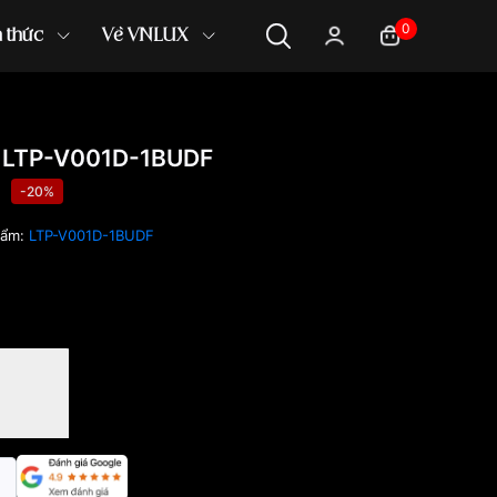
0
n thức
Về VNLUX
 LTP-V001D-1BUDF
-20%
hẩm:
LTP-V001D-1BUDF