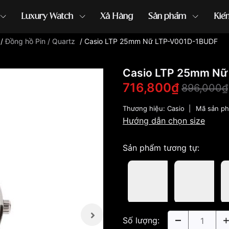
Luxury Watch
Xả Hàng
Sản phẩm
Kiế
/
Đồng hồ Pin / Quartz
/
Casio LTP 25mm Nữ LTP-V001D-1BUDF
ồng hồ G-Shock
đồng hồ Orient
...
Casio LTP 25mm Nữ
716,800₫
896,000₫
Thương hiệu:
Casio
|
Mã sản p
Hướng dẫn chọn size
Sản phẩm tương tự:
Số lượng: