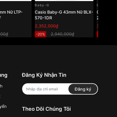
Baby-G
Casio
mm Nữ LTP-
Casio Baby-G 43mm Nữ BLX-
Casio Vi
F
570-1DR
24-7ELDF
2,352,000₫
384,000₫
000₫
2,940,000₫
4
-20%
-20%
ung
Đăng Ký Nhận Tin
nh
Đăng ký
t
uyển
Theo Dõi Chúng Tôi