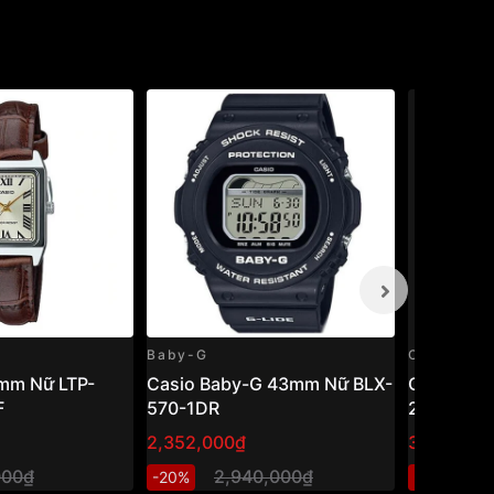
Baby-G
Casio
mm Nữ LTP-
Casio Baby-G 43mm Nữ BLX-
Casio Vi
F
570-1DR
24-7ELDF
2,352,000₫
384,000₫
000₫
2,940,000₫
4
-20%
-20%