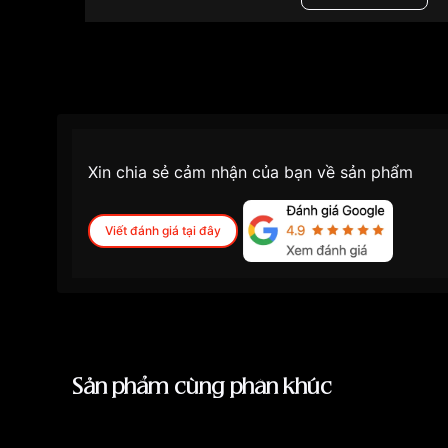
Độ dầy
7.5mm
Màu mặt
Mặt đen
Những sản phẩm tương tự
"Casio LTP 30mm N
Xin chia sẻ cảm nhận của bạn về sản phẩm
Viết đánh giá tại đây
Sản phẩm cùng phân khúc