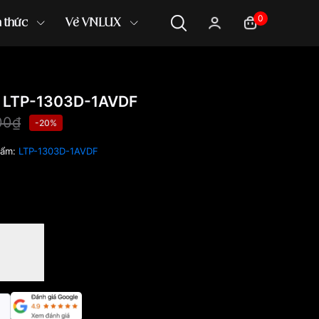
0
n thức
Về VNLUX
 LTP-1303D-1AVDF
00₫
-20%
hẩm:
LTP-1303D-1AVDF