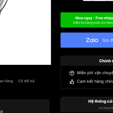
Mua ngay - Free ship
Kiểm tra hàng trước khi than
Gọi 
Chính 
Miễn phí vận chuy
iao hàng
CS đổi trả
Cam kết hàng chín
Hệ thống cử
vui lòng l
DF