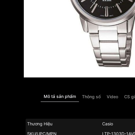
Mô tả sản phẩm
Thông số
Video
CS g
Thương Hiệu
Casio
SKU/UPC/MPN
LTP-1303D-1AV