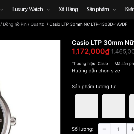
Luxury Watch
Xả Hàng
Sản phẩm
Kiế
/
Đồng hồ Pin / Quartz
/
Casio LTP 30mm Nữ LTP-1303D-1AVDF
ồng hồ G-Shock
đồng hồ Orient
...
Casio LTP 30mm Nữ
1,172,000₫
1,465,0
Thương hiệu:
Casio
|
Mã sản p
Hướng dẫn chọn size
Sản phẩm tương tự:
Số lượng: