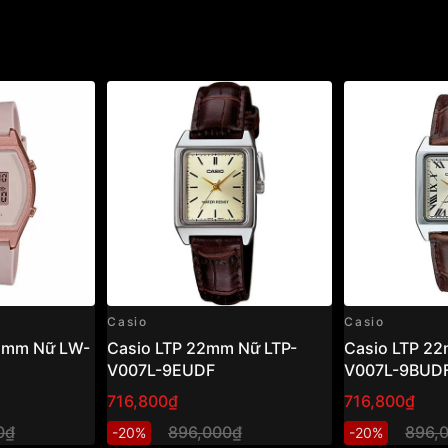
Casio
Casio
35mm Nữ LW-
Casio LTP 22mm Nữ LTP-
Casio LTP 22
V007L-9EUDF
V007L-9BUD
716,800₫
716,800₫
0₫
896,000₫
896,
-20%
-20%