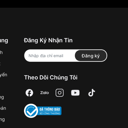
ung
Đăng Ký Nhận Tin
nh
Đăng ký
t
uyển
Theo Dõi Chúng Tôi
ng
oán
àng