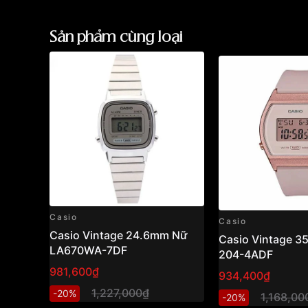
Sản phẩm cùng loại
Casio
Casio
Casio Vintage 24.6mm Nữ
Casio Vintage 
LA670WA-7DF
204-4ADF
981,600₫
934,400₫
1,227,000₫
-20%
1,168,00
-20%