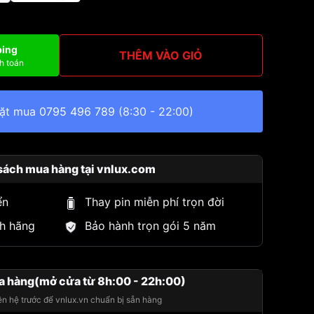
ping
THÊM VÀO GIỎ
h toán
đặt mua
0795 496 789
(8:30 - 22:00)
sách mua hàng tại vnlux.com
ển
Thay pin miễn phí trọn đời
h hãng
Bảo hành trọn gói 5 năm
a hàng(mở cửa từ 8h:00 - 22h:00)
iên hệ trước để vnlux.vn chuẩn bị sẵn hàng