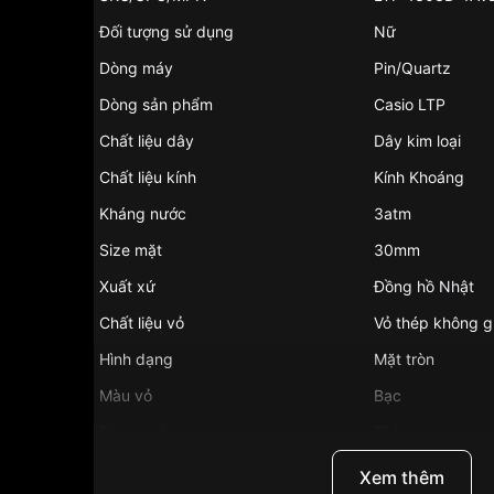
Đối tượng sử dụng
Nữ
Dòng máy
Pin/Quartz
Dòng sản phẩm
Casio LTP
Chất liệu dây
Dây kim loại
Chất liệu kính
Kính Khoáng
Kháng nước
3atm
Size mặt
30mm
Xuất xứ
Đồng hồ Nhật
Chất liệu vỏ
Vỏ thép không g
Hình dạng
Mặt tròn
Màu vỏ
Bạc
Phong cách
Thời trang
Tính năng
Dạ quang, Giờ, p
Xem thêm