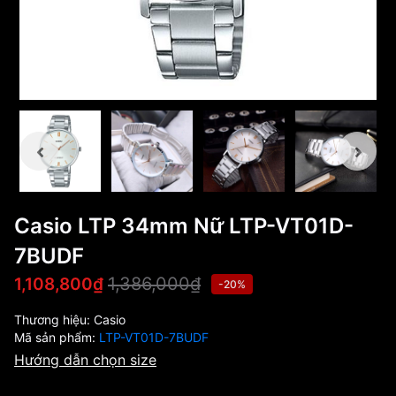
Casio LTP 34mm Nữ LTP-VT01D-
7BUDF
1,386,000₫
1,108,800₫
-20%
Thương hiệu:
Casio
Mã sản phẩm:
LTP-VT01D-7BUDF
Hướng dẫn chọn size