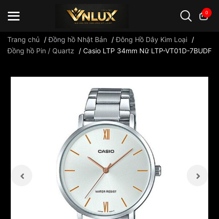
0
Trang chủ
/
Đồng hồ Nhật Bản
/
Đông Hồ Dây Kim Loại
/
Đồng hồ Pin / Quartz
/
Casio LTP 34mm Nữ LTP-VT01D-7BUDF
Đồng hồ casio
đồng hồ G-Shock
đồng hồ Orient
...