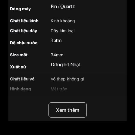
Pin / Quartz
Dòng máy
Chất liệu kính
Kính khoáng
Chất liệu dây
Dây kim loại
3 atm
Độ chịu nước
Size mặt
34mm
Đồng hồ Nhật
Xuất xứ
Chất liệu vỏ
Vỏ thép không gỉ
Hình dạng
Mặt tròn
Màu vỏ
Bạc
Độ dầy
8mm
Xem thêm
Màu mặt
Mặt trắng
Những sản phẩm tương tự
"Casio LTP 34mm Nữ
LTP-VT01D-7BUDF":