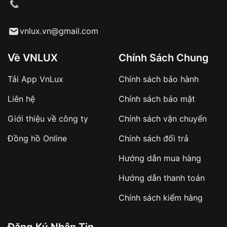
cầu
Từ khóa SEO:
vnlux.vn@gmail.com
Về VNLUX
Chính Sách Chung
Tải App VnLux
Chính sách bảo hành
Áp dụng với các đơn hàng giá trị cao hoặc
Liên hệ
Chính sách bảo mật
sản phẩm đặc biệt
Khách hàng cần
đặt cọc trước 10% giá trị đơn
Giới thiệu về công ty
Chính sách vận chuyển
hàng
Số tiền còn lại thanh toán khi nhận hàng hoặc
Đồng hồ Online
Chính sách đổi trả
theo thỏa thuận
Hướng dẫn mua hàng
Lợi ích của việc đặt cọc:
Hướng dẫn thanh toán
✔️ Đảm bảo xử lý đơn hàng nhanh chóng
Chính sách kiểm hàng
✔️ Hạn chế tình trạng hủy đơn không mong
muốn
Đăng Ký Nhận Tin