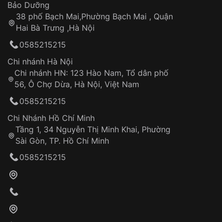
Thời gian tính từ khi xác nhận đơn hàng thành
Vỏ đồng hồ
Bảo Dưỡng
công
Sản phẩm đã bị:
38 phố Bạch Mai,Phường Bạch Mai , Quận
Tự ý sửa chữa
Hai Bà Trưng ,Hà Nội
Can thiệp tại các nơi không thuộc hệ
0585215215
thống VNLUX
Hotline: 0585 215 215
Chi nhánh Hà Nội
Chi nhánh HN: 123 Hào Nam, Tổ dân phố
Từ khóa SEO:
56, Ô Chợ Dừa, Hà Nội, Việt Nam
Hỗ trợ nhanh chóng – minh bạch
0585215215
Đảm bảo quyền lợi khách hàng
Đồng hành cùng khách hàng trong suốt quá
Chi Nhánh Hồ Chí Minh
trình sử dụng
Tầng 1, 34 Nguyễn Thị Minh Khai, Phường
Sài Gòn, TP. Hồ Chí Minh
Giao hàng tận nơi
0585215215
Khách hàng kiểm tra và thanh toán trực tiếp
cho nhân viên giao hàng
Xác nhận đơn hàng và thanh toán
VNLUX tiến hành giao hàng đến địa chỉ yêu