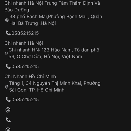
Áp dụng cho tất cả tỉnh thành trên toàn quốc
Dây đeo
Chi nhánh Hà Nội Trung Tâm Thẩm Định Và
Thời gian tính từ khi xác nhận đơn hàng thành
Vỏ đồng hồ
Bảo Dưỡng
công
Sản phẩm đã bị:
38 phố Bạch Mai,Phường Bạch Mai , Quận
Tự ý sửa chữa
Hai Bà Trưng ,Hà Nội
Can thiệp tại các nơi không thuộc hệ
0585215215
thống VNLUX
Hotline: 0585 215 215
Chi nhánh Hà Nội
Chi nhánh HN: 123 Hào Nam, Tổ dân phố
Từ khóa SEO:
56, Ô Chợ Dừa, Hà Nội, Việt Nam
Hỗ trợ nhanh chóng – minh bạch
0585215215
Đảm bảo quyền lợi khách hàng
Đồng hành cùng khách hàng trong suốt quá
Chi Nhánh Hồ Chí Minh
trình sử dụng
Tầng 1, 34 Nguyễn Thị Minh Khai, Phường
Sài Gòn, TP. Hồ Chí Minh
Giao hàng tận nơi
0585215215
Khách hàng kiểm tra và thanh toán trực tiếp
cho nhân viên giao hàng
Xác nhận đơn hàng và thanh toán