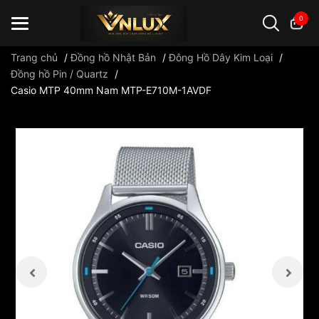
0
Trang chủ
/
Đồng hồ Nhật Bản
/
Đông Hồ Dây Kim Loại
/
Đồng hồ Pin / Quartz
/
Casio MTP 40mm Nam MTP-E710M-1AVDF
Đồng hồ casio
đồng hồ G-Shock
đồng hồ Orient
...