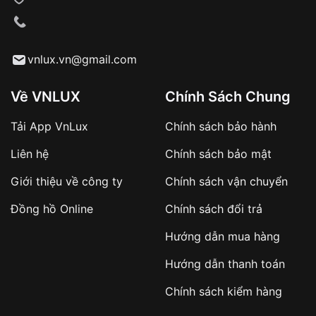
VNLUX tiến hành giao hàng đến địa chỉ yêu
cầu
Từ khóa SEO:
vnlux.vn@gmail.com
Về VNLUX
Chính Sách Chung
Tải App VnLux
Chính sách bảo hành
Áp dụng với các đơn hàng giá trị cao hoặc
Liên hệ
Chính sách bảo mật
sản phẩm đặc biệt
Khách hàng cần
đặt cọc trước 10% giá trị đơn
Giới thiệu về công ty
Chính sách vận chuyển
hàng
Số tiền còn lại thanh toán khi nhận hàng hoặc
Đồng hồ Online
Chính sách đổi trả
theo thỏa thuận
Hướng dẫn mua hàng
Lợi ích của việc đặt cọc:
Hướng dẫn thanh toán
✔️ Đảm bảo xử lý đơn hàng nhanh chóng
Chính sách kiểm hàng
✔️ Hạn chế tình trạng hủy đơn không mong
muốn