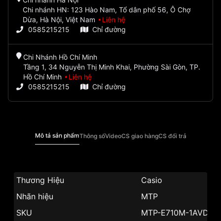
Chi nhánh HN: 123 Hào Nam, Tổ dân phố 56, Ô Chợ
Dừa, Hà Nội, Việt Nam
Liên hệ
0585215215
Chỉ đường
Chi Nhánh Hồ Chí Minh
Tầng 1, 34 Nguyễn Thị Minh Khai, Phường Sài Gòn, TP.
Hồ Chí Minh
Liên hệ
0585215215
Chỉ đường
Mô tả sản phẩm
Thông số
Video
CS giao hàng
CS đổi trả
Thương Hiệu
Casio
Nhãn hiệu
MTP
SKU
MTP-E710M-1AVDF