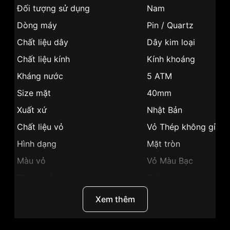
Đối tượng sử dụng
Nam
Dòng máy
Pin / Quartz
Chất liệu dây
Dây kim loại
Chất liệu kính
Kính khoáng
Kháng nước
5 ATM
Size mặt
40mm
Xuất xứ
Nhật Bản
Chất liệu vỏ
Vỏ Thép không gỉ 31
Hình dạng
Mặt tròn
Màu vỏ
Vỏ Màu Bạc
Phong cách
Thời trang
Tính năng
Lịch ngày,giờ, phút, g
Xem thêm
Độ dày
8.1mm
Màu mặt
Mặt đen