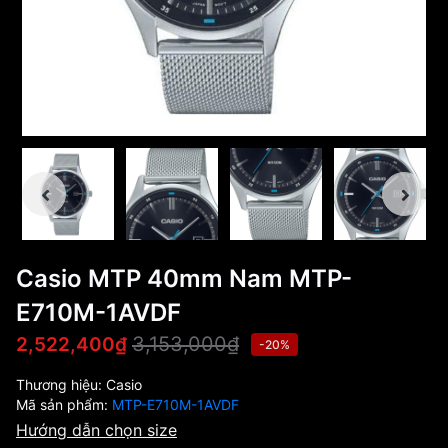
Casio MTP 40mm Nam MTP-
E710M-1AVDF
3,153,000₫
2,522,400₫
-20%
Thương hiệu:
Casio
Mã sản phẩm:
MTP-E710M-1AVDF
Hướng dẫn chọn size