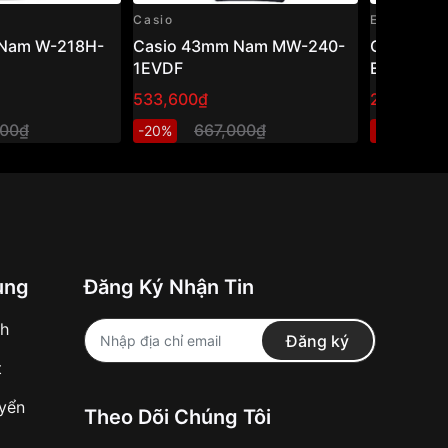
Casio
Edifice
Nam W-218H-
Casio 43mm Nam MW-240-
Casio Edi
1EVDF
EFR-526L
533,600₫
2,740,80
000₫
667,000₫
3
-20%
-20%
ung
Đăng Ký Nhận Tin
nh
Đăng ký
t
uyển
Theo Dõi Chúng Tôi