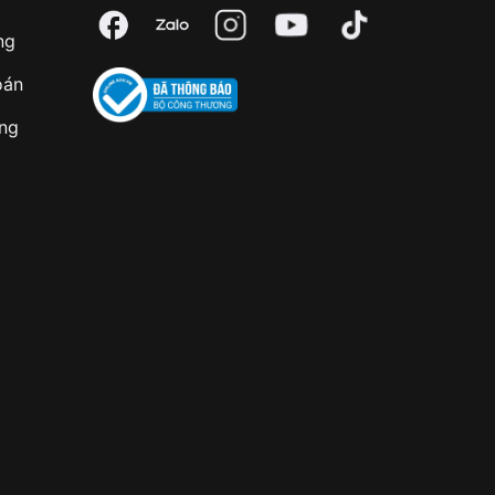
ng
oán
àng