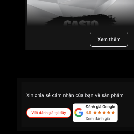
Xem thêm
Xin chia sẻ cảm nhận của bạn về sản phẩm
I. Casio và hành trình phát triển cùng
Viết đánh giá tại đây
Casio là một thương hiệu đồng hồ điện tử và 
đến từ Nhật Bản, được thành lập vào năm 194
lịch sử phát triển, Casio đã khẳng định vị thế