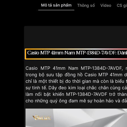
Mô tả sản phẩm
Thông số
Video
CS g
Casio MTP 41mm Nam MTP-1384D-7AVDF: Đánh t
Casio MTP 41mm Nam MTP-1384D-7AVDF, m
trong bộ sưu tập đồng hồ Casio MTP 41mm d
chỉ là một thiết bị đo thời gian mà còn là biể
sự tinh tế. Dây đeo kim loại chắc chắn cùng cá
làm nổi bật khiến MTP-1384D-7AVDF trở thàn
cho những quý ông đam mê sự hoàn hảo và đẳ