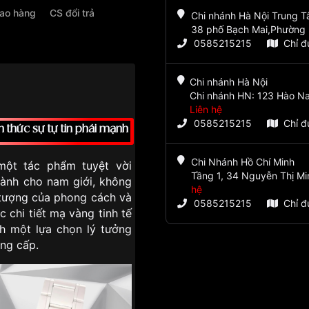
iao hàng
CS đổi trả
Chi nhánh Hà Nội Trung 
38 phố Bạch Mai,Phường 
0585215215
Chỉ 
Chi nhánh Hà Nội
Chi nhánh HN: 123 Hào Na
Liên hệ
0585215215
Chỉ 
hức sự tự tin phái mạnh
Chi Nhánh Hồ Chí Minh
ột tác phẩm tuyệt vời
Tầng 1, 34 Nguyễn Thị Mi
ành cho nam giới, không
hệ
u tượng của phong cách và
0585215215
Chỉ 
c chi tiết mạ vàng tinh tế
h một lựa chọn lý tưởng
ng cấp.