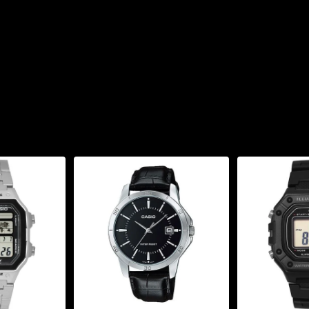
ng cao, giá cả hợp lý và
và nhu cầu.
ng nghệ tiên tiến vào sản
g trải nghiệm thời gian
ợc đánh giá cao bởi độ
ốt.
t của Casio là MTP, với
chăng. Dòng MTP hướng đến
ng trọng, tinh tế và tiện
 là một chiếc đồng hồ
hất lượng Nhật Bản, giá
t sự lựa chọn xuất sắc