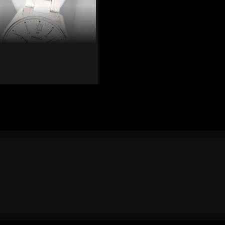
 dòng đồng hồ MTP
máy tính bỏ túi nổi tiếng
6. Trong suốt hơn 75 năm
 của mình trên thị trường