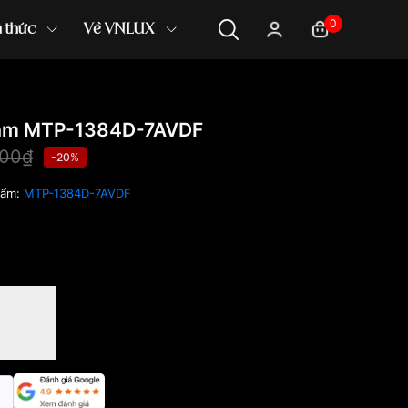
0
n thức
Về VNLUX
am MTP-1384D-7AVDF
000₫
-20%
hẩm:
MTP-1384D-7AVDF