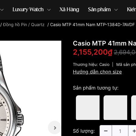
Luxury Watch
Xả Hàng
Sản phẩm
Kiế
/
Đồng hồ Pin / Quartz
/
Casio MTP 41mm Nam MTP-1384D-7AVDF
ồng hồ G-Shock
đồng hồ Orient
...
Casio MTP 41mm N
2,155,200₫
2,694,
Thương hiệu:
Casio
|
Mã sản p
Hướng dẫn chọn size
Sản phẩm tương tự:
Số lượng: