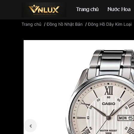
Trang chủ
Nước Hoa
Trang chủ
/
Đồng hồ Nhật Bản
/
Đông Hồ Dây Kim Loại
Đồng hồ casio
đ