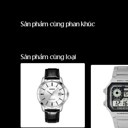
đồng hồ toàn cầu với những sản phẩm chất lượ
thiết kế đa dạng, phù hợp với mọi phong cách 
Casio luôn tiên phong trong việc ứng dụng cô
Sản phẩm cùng phân khúc
xuất đồng hồ, mang đến cho người dùng nhữn
hoàn toàn mới. Các sản phẩm của Casio đư
chính xác, độ bền bỉ và khả năng chống nước t
Một trong những dòng sản phẩm nổi bật nhấ
Sản phẩm cùng loại
thiết kế đơn giản, thanh lịch và giá cả phải 
đối tượng khách hàng nam giới yêu thích sự sa
lợi. Casio MTP 41mm Nam MTP-1384D-7AVDF
điển hình trong dòng MTP.
II. Casio MTP 41mm Nam MTP-1384D-7AVDF - C
cả Việt Nam
1. Thiết kế
Casio MTP 41mm Nam MTP-1384D-7AVDF là mộ