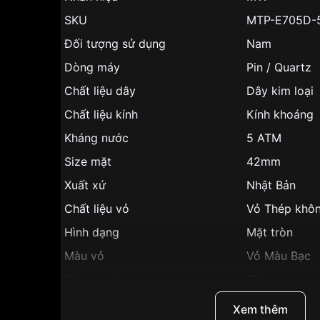
SKU
MTP-E705D-
Đối tượng sử dụng
Nam
Dòng máy
Pin / Quartz
Chất liệu dây
Dây kim loại
Chất liệu kính
Kính khoáng
Kháng nước
5 ATM
Size mặt
42mm
Xuất xứ
Nhật Bản
Chất liệu vỏ
Vỏ Thép khôn
Hình dạng
Mặt tròn
Màu vỏ
Vỏ Màu Bạc
Phong cách
Thời trang
Dạ quang, lịc
Xem thêm
Tính năng
giây