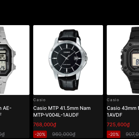
Casio
Casio
 AE-
Casio MTP 41.5mm Nam
Casio 43mm 
F
MTP-V004L-1AUDF
1AVDF
768,000₫
725,600₫
0₫
960,000₫
907,
-20%
-20%