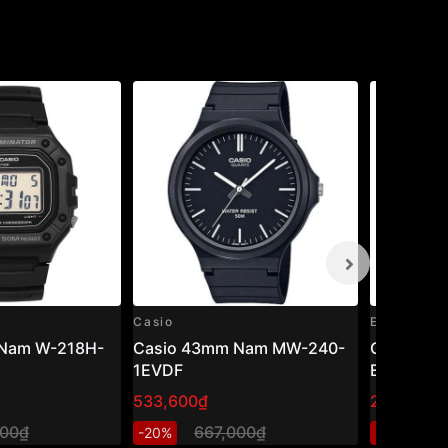
Casio
Edifice
Nam W-218H-
Casio 43mm Nam MW-240-
Casio Edi
1EVDF
EFR-526L
533,600₫
2,740,80
000₫
667,000₫
3
-20%
-20%