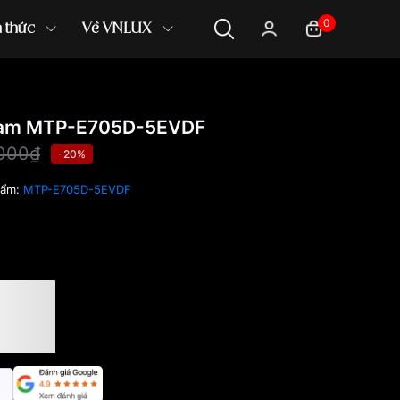
0
n thức
Về VNLUX
am MTP-E705D-5EVDF
,000₫
-20%
hẩm:
MTP-E705D-5EVDF