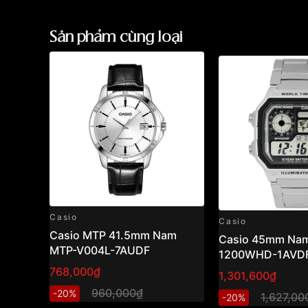
Sản phẩm cùng loại
Casio
Casio
Casio MTP 41.5mm Nam
Casio 45mm Nam
MTP-V004L-7AUDF
1200WHD-1AVD
768,000₫
1,301,600₫
960,000₫
-20%
1,627,00
-20%