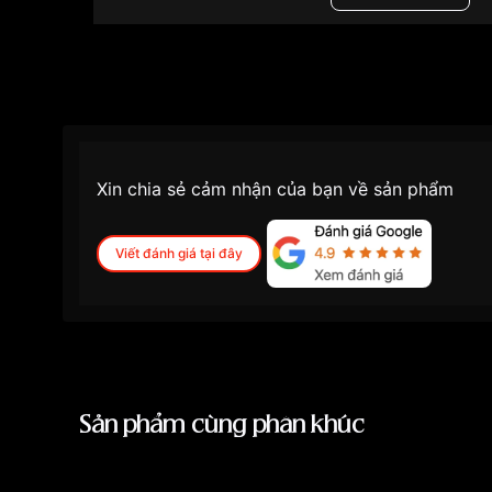
Độ dày
8.2mm
Màu mặt
Mặt nâu
Những sản phẩm tương tự
"Casio MTP 42mm 
5EVDF":
Xin chia sẻ cảm nhận của bạn về sản phẩm
Viết đánh giá tại đây
Sản phẩm cùng phân khúc