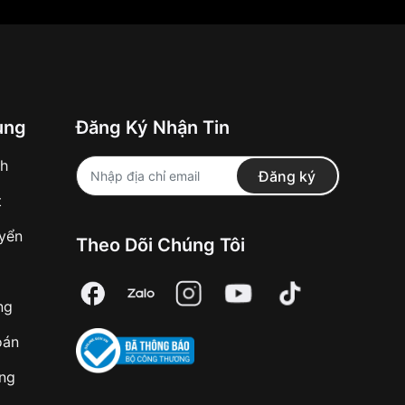
ung
Đăng Ký Nhận Tin
nh
Đăng ký
t
uyển
Theo Dõi Chúng Tôi
ng
oán
àng