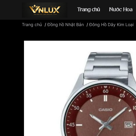
Trang chủ
Nước Hoa
Trang chủ
/
Đồng hồ Nhật Bản
/
Đông Hồ Dây Kim Loại
Đồng hồ casio
đ