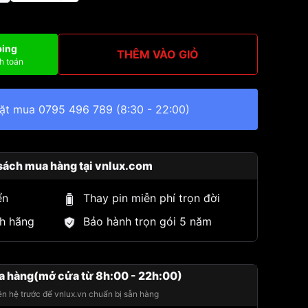
ping
THÊM VÀO GIỎ
h toán
đặt mua
0795 496 789
(8:30 - 22:00)
sách mua hàng tại vnlux.com
ển
Thay pin miễn phí trọn đời
h hãng
Bảo hành trọn gói 5 năm
a hàng(mở cửa từ 8h:00 - 22h:00)
iên hệ trước để vnlux.vn chuẩn bị sẵn hàng