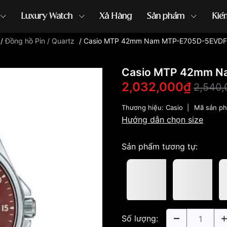
Luxury Watch
Xả Hàng
Sản phẩm
Kiế
/
Đồng hồ Pin / Quartz
/
Casio MTP 42mm Nam MTP-E705D-5EVDF
ồng hồ G-Shock
đồng hồ Orient
...
Casio MTP 42mm N
2,032,000₫
2,540
Thương hiệu:
Casio
|
Mã sản p
Hướng dẫn chọn size
Sản phẩm tương tự:
Số lượng: