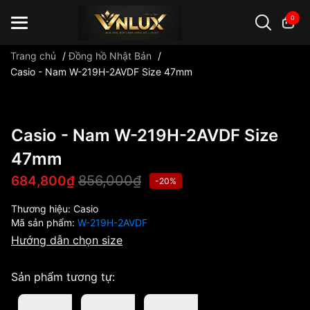
0
Trang chủ
/
Đồng hồ Nhật Bản
/
Casio - Nam W-219H-2AVDF Size 47mm
Đồng hồ casio
đồng hồ G-Shock
đồng hồ Orient
...
Casio - Nam W-219H-2AVDF Size
47mm
856,000₫
684,800₫
-20%
Thương hiệu:
Casio
Mã sản phẩm:
W-219H-2AVDF
Hướng dẫn chọn size
Sản phẩm tương tự: