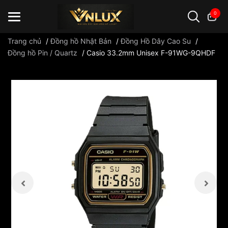
0
Trang chủ
/
Đồng hồ Nhật Bản
/
Đồng Hồ Dây Cao Su
/
Đồng hồ Pin / Quartz
/
Casio 33.2mm Unisex F-91WG-9QHDF
Đồng hồ casio
đồng hồ G-Shock
đồng hồ Orient
...