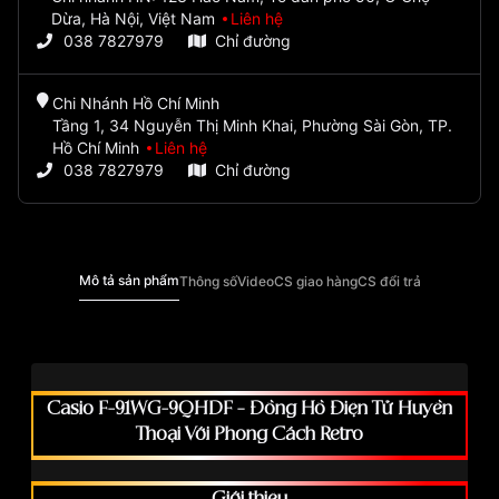
Dừa, Hà Nội, Việt Nam
Liên hệ
038 7827979
Chỉ đường
Chi Nhánh Hồ Chí Minh
Tầng 1, 34 Nguyễn Thị Minh Khai, Phường Sài Gòn, TP.
Hồ Chí Minh
Liên hệ
038 7827979
Chỉ đường
Mô tả sản phẩm
Thông số
Video
CS giao hàng
CS đổi trả
Casio F-91WG-9QHDF – Đồng Hồ Điện Tử Huyền
Thoại Với Phong Cách Retro