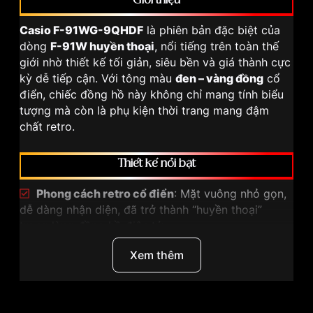
Giới thiệu
Casio F-91WG-9QHDF
là phiên bản đặc biệt của
dòng
F-91W huyền thoại
, nổi tiếng trên toàn thế
giới nhờ thiết kế tối giản, siêu bền và giá thành cực
kỳ dễ tiếp cận. Với tông màu
đen – vàng đồng
cổ
điển, chiếc đồng hồ này không chỉ mang tính biểu
tượng mà còn là phụ kiện thời trang mang đậm
chất retro.
Thiết kế nổi bật
Phong cách retro cổ điển
: Mặt vuông nhỏ gọn,
dễ dàng nhận diện, đã trở thành “huyền thoại”
trong làng đồng hồ điện tử.
Tông màu đen – vàng đồng
: Đem lại cảm giác
Xem thêm
sang trọng hơn so với phiên bản F-91W truyền
thống.
Dây nhựa bền bỉ, ôm tay
: Nhẹ, thoải mái, thích
hợp để đeo cả ngày.