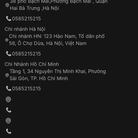
38 phố Bạch Mai,Phường Bạch Mai , Quận
Tự ý sửa chữa
Hai Bà Trưng ,Hà Nội
Can thiệp tại các nơi không thuộc hệ
0585215215
thống VNLUX
Hotline: 0585 215 215
Chi nhánh Hà Nội
Chi nhánh HN: 123 Hào Nam, Tổ dân phố
Từ khóa SEO:
56, Ô Chợ Dừa, Hà Nội, Việt Nam
Hỗ trợ nhanh chóng – minh bạch
0585215215
Đảm bảo quyền lợi khách hàng
Đồng hành cùng khách hàng trong suốt quá
Chi Nhánh Hồ Chí Minh
trình sử dụng
Tầng 1, 34 Nguyễn Thị Minh Khai, Phường
Sài Gòn, TP. Hồ Chí Minh
Giao hàng tận nơi
0585215215
Khách hàng kiểm tra và thanh toán trực tiếp
cho nhân viên giao hàng
Xác nhận đơn hàng và thanh toán
VNLUX tiến hành giao hàng đến địa chỉ yêu
cầu