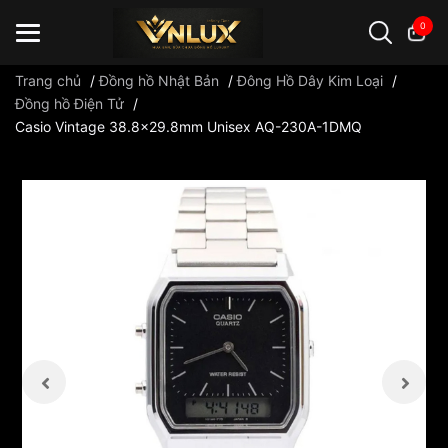
0
Trang chủ
/
Đồng hồ Nhật Bản
/
Đông Hồ Dây Kim Loại
/
Đồng hồ Điện Tử
/
Casio Vintage 38.8x29.8mm Unisex AQ-230A-1DMQ
Đồng hồ casio
đồng hồ G-Shock
đồng hồ Orient
...