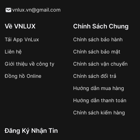
Từ khóa SEO:
vnlux.vn@gmail.com
Về VNLUX
Chính Sách Chung
Tải App VnLux
Chính sách bảo hành
Áp dụng với các đơn hàng giá trị cao hoặc
Liên hệ
Chính sách bảo mật
sản phẩm đặc biệt
Khách hàng cần
đặt cọc trước 10% giá trị đơn
Giới thiệu về công ty
Chính sách vận chuyển
hàng
Số tiền còn lại thanh toán khi nhận hàng hoặc
Đồng hồ Online
Chính sách đổi trả
theo thỏa thuận
Hướng dẫn mua hàng
Lợi ích của việc đặt cọc:
Hướng dẫn thanh toán
✔️ Đảm bảo xử lý đơn hàng nhanh chóng
Chính sách kiểm hàng
✔️ Hạn chế tình trạng hủy đơn không mong
muốn
Đăng Ký Nhận Tin
Từ khóa SEO: