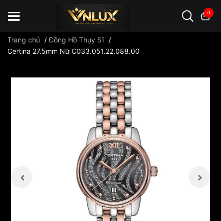
0
Trang chủ
/
Đồng Hồ Thụy Sĩ
/
Certina 27.5mm Nữ C033.051.22.088.00
Đồng hồ casio
đồng hồ G-Shock
đồng hồ Orient
...