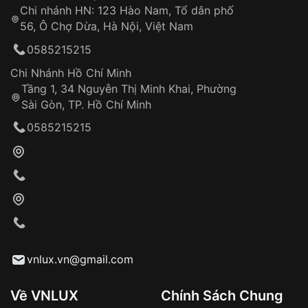
Chi nhánh HN: 123 Hào Nam, Tổ dân phố
Từ khóa SEO:
56, Ô Chợ Dừa, Hà Nội, Việt Nam
Hỗ trợ nhanh chóng – minh bạch
0585215215
Đảm bảo quyền lợi khách hàng
Đồng hành cùng khách hàng trong suốt quá
Chi Nhánh Hồ Chí Minh
trình sử dụng
Tầng 1, 34 Nguyễn Thị Minh Khai, Phường
Sài Gòn, TP. Hồ Chí Minh
Giao hàng tận nơi
0585215215
Khách hàng kiểm tra và thanh toán trực tiếp
cho nhân viên giao hàng
Xác nhận đơn hàng và thanh toán
VNLUX tiến hành giao hàng đến địa chỉ yêu
cầu
Từ khóa SEO:
vnlux.vn@gmail.com
Về VNLUX
Chính Sách Chung