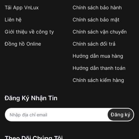
Tải App VnLux
Chính sách bảo hành
Áp dụng với các đơn hàng giá trị cao hoặc
Liên hệ
Chính sách bảo mật
sản phẩm đặc biệt
Khách hàng cần
đặt cọc trước 10% giá trị đơn
Giới thiệu về công ty
Chính sách vận chuyển
hàng
Số tiền còn lại thanh toán khi nhận hàng hoặc
Đồng hồ Online
Chính sách đổi trả
theo thỏa thuận
Hướng dẫn mua hàng
Lợi ích của việc đặt cọc:
Hướng dẫn thanh toán
✔️ Đảm bảo xử lý đơn hàng nhanh chóng
Chính sách kiểm hàng
✔️ Hạn chế tình trạng hủy đơn không mong
muốn
Đăng Ký Nhận Tin
Từ khóa SEO:
Đăng ký
Khách hàng được
kiểm tra hàng trước khi
Theo Dõi Chúng Tôi