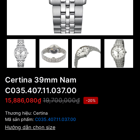
Certina 39mm Nam
C035.407.11.037.00
19,700,000₫
15,886,080₫
-20%
Thương hiệu:
Certina
Mã sản phẩm:
C035.407.11.037.00
Hướng dẫn chọn size