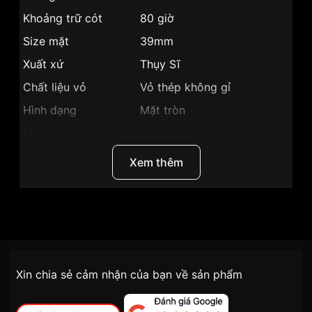
Khoảng trữ cót
80 giờ
Size mặt
39mm
Xuất xứ
Thụy Sĩ
Chất liệu vỏ
Vỏ thép không gỉ
Hình dạng
Mặt tròn
Màu vỏ
Bạc
Phong cách
Trẻ trung, cá tính
Xem thêm
Tính năng
Lịch ngày, Giờ, phút, giây
Độ dày
9.8mm
Thương Hiệu
Certina
Màu mặt
Mặt trắng
Những sản phẩm tương tự
"Certina 39mm Nam
Nhãn hiệu
C035.407.11.037.00":
Chính sách vận chuyển VNLUX
Xin chia sẻ cảm nhận của bạn về sản phẩm
tiện lợi –
SKU
C035.407.11.037.00
nhanh chóng – minh bạch