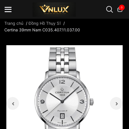
0
Trang chủ
/
Đồng Hồ Thụy Sĩ
/
Certina 39mm Nam C035.407.11.037.00
Đồng hồ casio
đồng hồ G-Shock
đồng hồ Orient
...