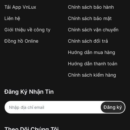
Tải App VnLux
Chính sách bảo hành
Áp dụng với các đơn hàng giá trị cao hoặc
Liên hệ
Chính sách bảo mật
sản phẩm đặc biệt
Khách hàng cần
đặt cọc trước 10% giá trị đơn
Giới thiệu về công ty
Chính sách vận chuyển
hàng
Số tiền còn lại thanh toán khi nhận hàng hoặc
Đồng hồ Online
Chính sách đổi trả
theo thỏa thuận
Hướng dẫn mua hàng
Lợi ích của việc đặt cọc:
Hướng dẫn thanh toán
✔️ Đảm bảo xử lý đơn hàng nhanh chóng
Chính sách kiểm hàng
✔️ Hạn chế tình trạng hủy đơn không mong
muốn
Đăng Ký Nhận Tin
Từ khóa SEO:
Đăng ký
Khách hàng được
kiểm tra hàng trước khi
Theo Dõi Chúng Tôi