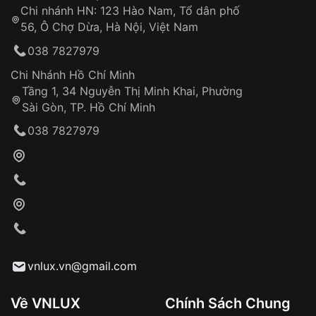
Chi nhánh HN: 123 Hào Nam, Tổ dân phố
Từ khóa SEO:
56, Ô Chợ Dừa, Hà Nội, Việt Nam
Hỗ trợ nhanh chóng – minh bạch
038 7827979
Đảm bảo quyền lợi khách hàng
Đồng hành cùng khách hàng trong suốt quá
Chi Nhánh Hồ Chí Minh
trình sử dụng
Tầng 1, 34 Nguyễn Thị Minh Khai, Phường
Sài Gòn, TP. Hồ Chí Minh
Giao hàng tận nơi
038 7827979
Khách hàng kiểm tra và thanh toán trực tiếp
cho nhân viên giao hàng
Xác nhận đơn hàng và thanh toán
VNLUX tiến hành giao hàng đến địa chỉ yêu
cầu
Từ khóa SEO:
vnlux.vn@gmail.com
Về VNLUX
Chính Sách Chung