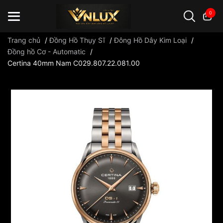
0
Trang chủ
/
Đồng Hồ Thụy Sĩ
/
Đông Hồ Dây Kim Loại
/
Đồng hồ Cơ - Automatic
/
Certina 40mm Nam C029.807.22.081.00
Đồng hồ casio
đồng hồ G-Shock
đồng hồ Orient
...