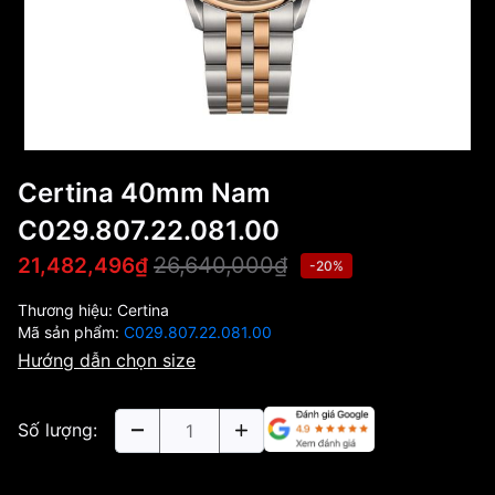
Certina 40mm Nam
C029.807.22.081.00
26,640,000₫
21,482,496₫
-20%
Thương hiệu:
Certina
Mã sản phẩm:
C029.807.22.081.00
Hướng dẫn chọn size
Số lượng: