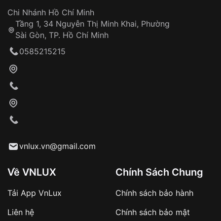
Đảm bảo quyền lợi khách hàng
Đồng hành cùng khách hàng trong suốt quá
Chi Nhánh Hồ Chí Minh
trình sử dụng
Tầng 1, 34 Nguyễn Thị Minh Khai, Phường
Sài Gòn, TP. Hồ Chí Minh
Giao hàng tận nơi
0585215215
Khách hàng kiểm tra và thanh toán trực tiếp
cho nhân viên giao hàng
Xác nhận đơn hàng và thanh toán
VNLUX tiến hành giao hàng đến địa chỉ yêu
cầu
Từ khóa SEO:
vnlux.vn@gmail.com
Về VNLUX
Chính Sách Chung
Tải App VnLux
Chính sách bảo hành
Áp dụng với các đơn hàng giá trị cao hoặc
Liên hệ
Chính sách bảo mật
sản phẩm đặc biệt