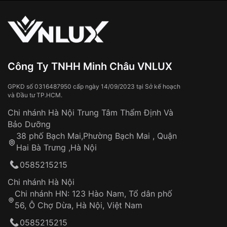
vận chuyển toàn quốc
Sử dụng sai cách như:
Xem thêm
Từ khóa SEO:
Tiếp xúc với hóa chất, chất tẩy rửa
Đeo đồng hồ khi tắm nước nóng, xông
hơi
Đồng hồ bị hư hỏng do:
Công Ty TNHH Minh Châu VNLUX
Va đập, rơi vỡ
Thời gian vận chuyển trung bình:
Tai nạn hoặc tác động từ bên ngoài
3 – 5 ngày
GPKD số 0316487950 cấp ngày 14/09/2023 tại Sở kế hoạch
và Đầu tư TP.HCM.
làm việc
Hao mòn tự nhiên theo thời gian:
Áp dụng cho tất cả tỉnh thành trên toàn quốc
Dây đeo
Chi nhánh Hà Nội Trung Tâm Thẩm Định Và
Thời gian tính từ khi xác nhận đơn hàng thành
Vỏ đồng hồ
Bảo Dưỡng
công
Sản phẩm đã bị:
38 phố Bạch Mai,Phường Bạch Mai , Quận
Tự ý sửa chữa
Hai Bà Trưng ,Hà Nội
Can thiệp tại các nơi không thuộc hệ
0585215215
thống VNLUX
Hotline: 0585 215 215
Chi nhánh Hà Nội
Chi nhánh HN: 123 Hào Nam, Tổ dân phố
Từ khóa SEO:
56, Ô Chợ Dừa, Hà Nội, Việt Nam
Hỗ trợ nhanh chóng – minh bạch
0585215215